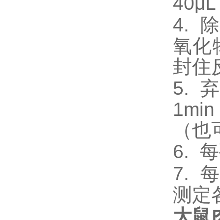
40
4.
除
氧化
封住
5.
弃
1m
（也
6.
每
7.
每
测定
大鼠肉