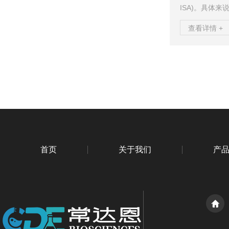
ISA)。具体
形成固相抗体
查看详情 +
以及HRP标记
色反应。TMB
终变为黄色。颜
在450nm波
部分试剂盒可能基
首页
关于我们
产