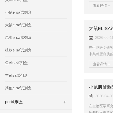
样一种专门用
查看详情 +
仪器，而是一
小鼠elisa试剂盒
确了解大鼠血
前叶分泌的多
大鼠elisa试剂盒
大鼠ELI
言，这种激素
调节、水盐平衡
昆虫elisa试剂盒
2026-06-1
在生物医学研
植物elisa试剂盒
中某种蛋白质
平无法感知，但
鱼elisa试剂盒
查看详情 +
核心原理，并
将分子信号转化
羊elisa试剂盒
酶联免疫吸附
小鼠肌酐激
被与捕获。试
其他elisa试剂盒
体。当加入待测
2026-04-0
pcr试剂盒
在生物医学研
项基础而重要的工作