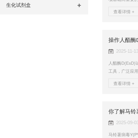
生化试剂盒
关键的酶，常
查看详情 +
量实验小鼠样
激酶试剂盒的
是一个预先优
操作人酯酶
所有成分，例
能催化肌酸与三磷
2025-11-1
人酯酶D(EsD
工具，广泛应用
心法进行测定
查看详情 +
层。当加入待
合。随后加入H
抗原-酶标抗体
你了解马铃薯
分，减少背景干
作用下转化为蓝色
2025-09-0
马铃薯病毒Y(