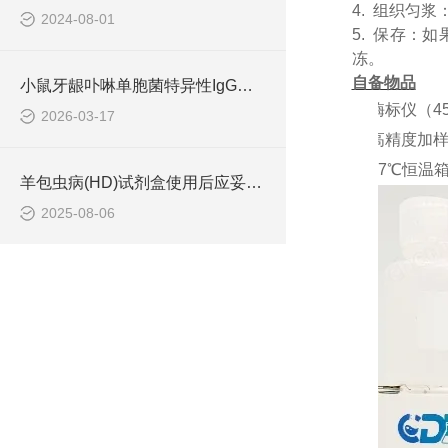
4. 组织匀
2024-08-01
5. 保存：
冻。
自备物品
小鼠牙龈卟啉单胞菌特异性IgG抗体（p.g-IgG）ELISA检测试剂盒原理 ​
1.
酶标仪（
4
2026-03-17
2.
高精度加
3.
37℃恒温
羊包虫病(HD)试剂盒使用后应妥善处理废弃物
2025-08-06