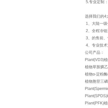
5.
专业定制
选择我们的
4
1
、大陆一级
2
、全程冷链
3
、的售前、
4
、专业技术
公司产品：
Plant(VD3
植物草胺膦乙酰
植物α-淀粉酶(α
植物胞苷三磷酸(
Plant(Spe
Plant(SP
Plant(PF