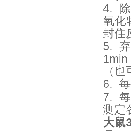
4.
除
氧化
封住
5.
弃
1m
（也
6.
每
7.
每
测定
大鼠3