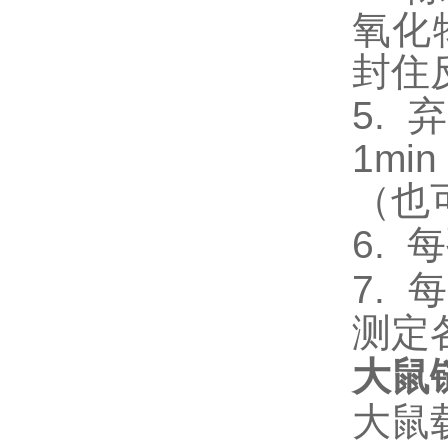
氧化
封住
5.
弃
1m
（也
6.
每
7.
每
测定
大鼠链
大鼠载