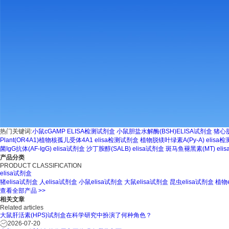
热门关键词:
小鼠cGAMP ELISA检测试剂盒
小鼠胆盐水解酶(BSH)ELISA试剂盒
猪心肌
Plant(OR4A1)植物核孤儿受体4A1 elisa检测试剂盒
植物脱镁叶绿素A(Py-A) elisa
菌IgG抗体(AF-IgG) elisa试剂盒
沙丁胺醇(SALB) elisa试剂盒
斑马鱼褪黑素(MT) eli
产品分类
PRODUCT CLASSIFICATION
elisa试剂盒
猪elisa试剂盒
人elisa试剂盒
小鼠elisa试剂盒
大鼠elisa试剂盒
昆虫elisa试剂盒
植物e
查看全部产品 >>
相关文章
Related articles
大鼠肝活素(HPS)试剂盒在科学研究中扮演了何种角色？
2026-07-20