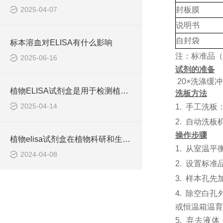
2025-04-07
封板膜
说明书
自封袋
标本溶血对ELISA有什么影响
注：标准品（
2025-06-16
试剂的准备
20×洗涤缓
植物ELISA试剂盒是用于检测植物体内各种生物分子含量的实验工具
洗板方法
2025-04-14
1.
手工洗板
2.
自动洗板
操作步骤
植物elisa试剂盒在植物科研和生产中有着重要的应用价值
1.
从室温平
2024-04-08
2.
设置标准
3.
样本孔先
4.
除空白孔
或恒温箱温育6
5.
弃去液体