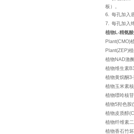
板）。
6.
每孔加入
7.
每孔加入
植物L-精氨酸合
Plant(CM
Plant(ZE
植物NAD激酶(
植物维生素B3(
植物黄烷酮3-羟
植物玉米素核苷(
植物嘌呤核苷磷
植物5羟色胺(5
植物皮质醇(Cor
植物纤维素二糖
植物香石竹坏死