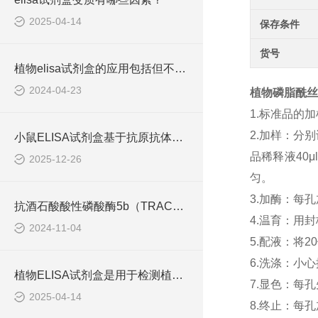
2025-04-14
保存条件
货号
植物elisa试剂盒的应用包括但不限于以下几个方面
2024-04-23
植物磷脂酰丝氨
1.标准品的
2.加样：分
小鼠ELISA试剂盒基于抗原抗体特异性结合原理
品稀释液40
2025-12-26
匀。
3.加酶：每孔
抗酒石酸酸性磷酸酶5b（TRACP-5b） ELISA检测试剂盒工作原理
4.温育：用
2024-11-04
5.配液：将
6.洗涤：小
植物ELISA试剂盒是用于检测植物体内各种生物分子含量的实验工具
7.显色：每孔
2025-04-14
8.终止：每