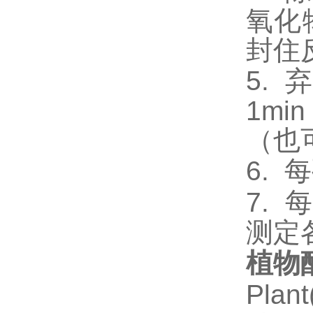
氧化
封住
5.
弃
1m
（也
6.
每
7.
每
测定
植物酪
Pla