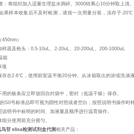
匀浆：将组织加入适量生理盐水捣碎。3000转离心10分钟取上清
存：如果样本收集后不及时检测，请按一次用量分装，冻存于-2
（450nm）
样器及枪头：0.5-10uL、2-20uL、20-200uL、200-1000uL
恒温箱
事项
剂盒保存在2-8℃，使用前室温平衡20分钟。从冰箱取出的浓缩
验中不用的板条应立即放回自封袋中，密封（低温干燥）保存。
度为0的S0号标准品即可视为阴性对照或者空白；按照说明书操作
格按照说明书中标明的时间、加液量及顺序进行温育操作。
液体组分使用前充分摇匀。
氧鸟苷 elisa检测试剂盒代测
相关产品：