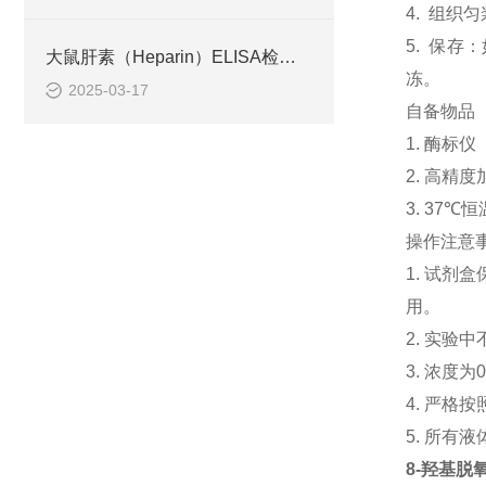
4. 组织
5. 保
大鼠肝素（Heparin）ELISA检测试剂盒原理
冻。
2025-03-17
自备物品
1. 酶标仪
2. 高精度加
3. 37℃
操作注意
1. 试
用。
2. 实
3. 浓
4. 严
5. 所有
8-羟基脱