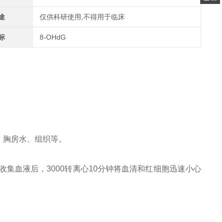
关注
途
仅供科研使用,不得用于临床
公众号
标
8-OHdG
、胸房水、组织等。
收集血液后，3000转离心10分钟将血清和红细胞迅速小心