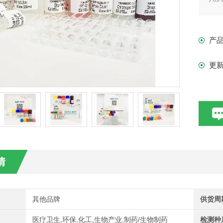
现货
产
更
情
其他品牌
供货周
医疗卫生,环保,化工,生物产业,制药/生物制药
检测种