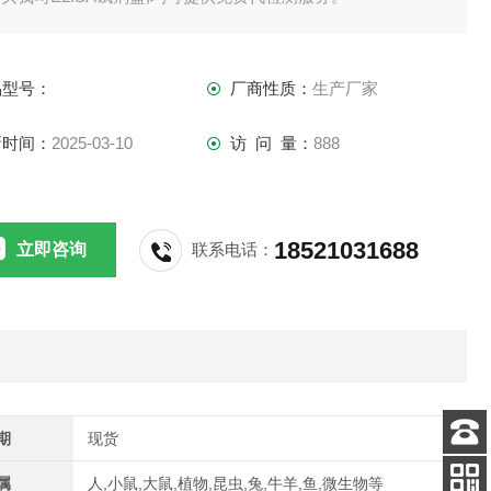
供应,江浙沪隔天到货,外地3-5天到货。
品型号：
厂商性质：
生产厂家
新时间：
2025-03-10
访 问 量：
888
18521031688
立即咨询
联系电话：
期
现货
客服
属
人,小鼠,大鼠,植物,昆虫,兔,牛羊,鱼,微生物等
电话