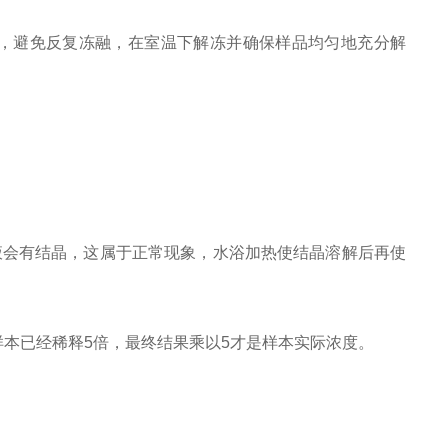
。
0℃，避免反复冻融，在室温下解冻并确保样品均匀地充分解
洗涤液会有结晶，这属于正常现象，水浴加热使结晶溶解后再使
时样本已经稀释5倍，最终结果乘以5才是样本实际浓度。