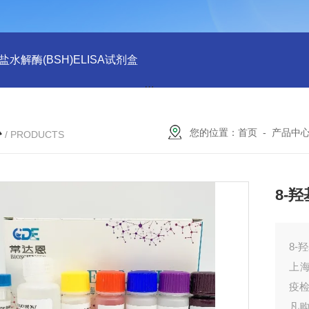
水解酶(BSH)ELISA试剂盒
猪心肌肌钙蛋白Ⅰ(cTn-Ⅰ) ELISA
心
您的位置：
首页
-
产品中
/ PRODUCTS
8-
8-
上海
疫
凡购