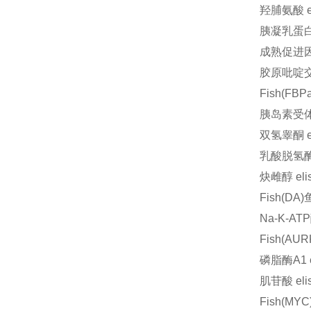
羟脯氨酸 
胰凝乳蛋白
成熟促进因
胶原吡啶交
Fish(FB
胰岛素受体
双氢睾酮 
乳酸脱氢酶
炔雌醇 el
Fish(D
Na-K-A
Fish(AU
磷脂酶A1 
肌苷酸 el
Fish(M