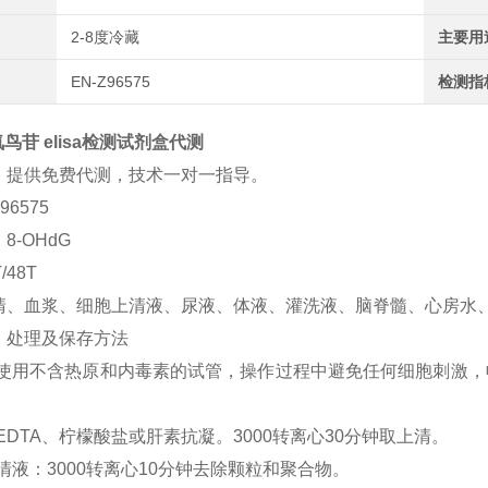
2-8度冷藏
主要用
EN-Z96575
检测指
氧鸟苷 elisa检测试剂盒代测
：提供免费代测，技术一对一指导。
96575
8-OHdG
/48T
清、血浆、细胞上清液、尿液、体液、灌洗液、脑脊髓、心房水
、处理及保存方法
清：使用不含热原和内毒素的试管，操作过程中避免任何细胞刺激，
：EDTA、柠檬酸盐或肝素抗凝。3000转离心30分钟取上清。
上清液：3000转离心10分钟去除颗粒和聚合物。