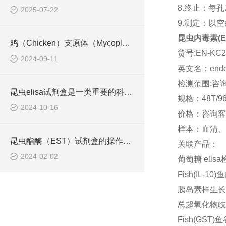
8.终止：每
2025-07-22
9.测定：以
昆虫内毒素(ET
鸡（Chicken）支原体（Mycoplasma） ELISA检测试剂盒工作原理
货号:EN-KC2
2024-09-11
英文名：endot
检测范围:咨
昆虫elisa试剂盒是一类重要的科研耗材
规格：48T/9
2024-10-16
价格：咨询客
样本：血清、
昆虫酯酶（EST）试剂盒的操作流程一般如下
关联产品：
2024-02-02
葡萄糖 eli
Fish(IL-1
胰岛素样生长因
总超氧化物歧化
Fish(GST