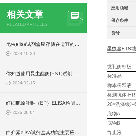
应用领域
相关文章
保存条件
RELATED ARTICLES
货号
昆虫elisa试剂盒应存储在适宜的环境中
昆虫含ETS域El
2024-10-28
微孔酶标板
你知道使用昆虫酯酶(EST)试剂盒的方法吗？
标准品
2024-02-15
样本稀释液
检测抗体
-HR
红细胞原卟啉（EP）ELISA检测试剂盒工作原理
20×洗涤缓冲
2025-08-04
底物
A
底物
B
白介素elisa试剂盒其功能主要应用领域
终止液