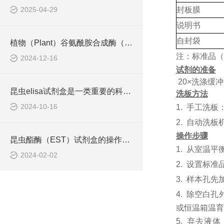
2025-04-29
封板膜
说明书
自封袋
植物（Plant）谷氨酰胺合成酶（GS）ELISA检测试剂盒说明书
注：标准品（
2024-12-16
试剂的准备
20×洗涤缓
昆虫elisa试剂盒是一类重要的科研耗材
洗板方法
2024-10-16
1.
手工洗板
2.
自动洗板
操作步骤
昆虫酯酶（EST）试剂盒的操作流程一般如下
1.
从室温平
2024-02-02
2.
设置标准
3.
样本孔先
4.
除空白孔
或恒温箱温育6
5.
弃去液体