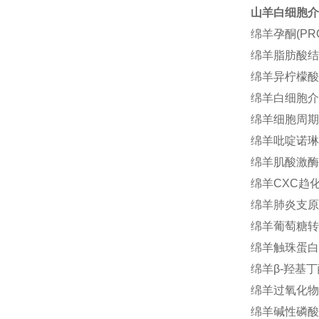
山羊白细胞介素3
绵羊孕酮(PRO
绵羊脂肪酸结合蛋
绵羊异柠檬酸脱氢
绵羊白细胞介素1
绵羊细胞周期素A
绵羊吡啶诺琳(P
绵羊肌酸激酶(C
绵羊CXC趋化因
绵羊肺炎支原体(
绵羊葡萄糖转运蛋
绵羊触珠蛋白相
绵羊β-羟基丁酸
绵羊过氧化物酶
绵羊碱性磷酸酶(