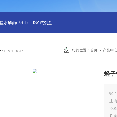
水解酶(BSH)ELISA试剂盒
猪心肌肌钙蛋白Ⅰ(cTn-Ⅰ) ELISA
心
您的位置：
首页
-
产品中
/ PRODUCTS
蛏子V
蛏子V
上海
疫
凡购