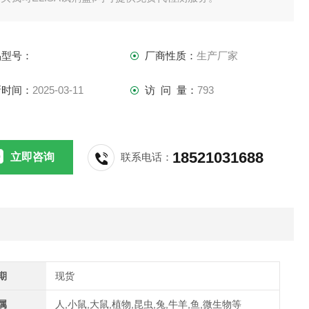
供应,江浙沪隔天到货,外地3-5天到货。
品型号：
厂商性质：
生产厂家
新时间：
2025-03-11
访 问 量：
793
18521031688
立即咨询
联系电话：
期
现货
属
人,小鼠,大鼠,植物,昆虫,兔,牛羊,鱼,微生物等