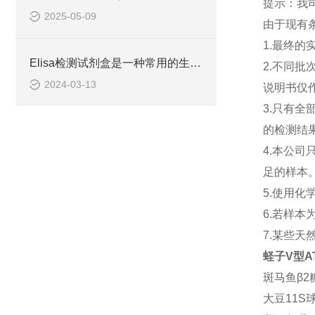
提示：我司
2025-05-09
由于现有
1.最终
Elisa检测试剂盒是一种常用的生物化学分析技术
2.不同
2024-03-13
说明书仅
3.只有
的检测结
4.本公
足的样本
5.使用
6.若样
7.某些
蛏子V型ATP
斑马鱼β2糖蛋
大豆11S球蛋