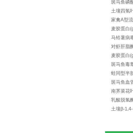
斑马鱼磷酸化
土壤四氢叶酸
家禽A型流感
麦胶蛋白(gl
马铃薯病毒A
对虾肝脂酶(
麦胶蛋白(gl
斑马鱼毒蕈
蛙同型半胱氨
斑马鱼血管内
南荠菜花叶病
乳酸脱氢酶(
土壤β-1,