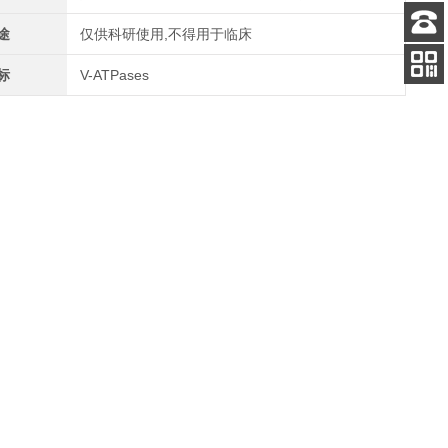
途
仅供科研使用,不得用于临床
客服
电话
标
V-ATPases
关注
公众号