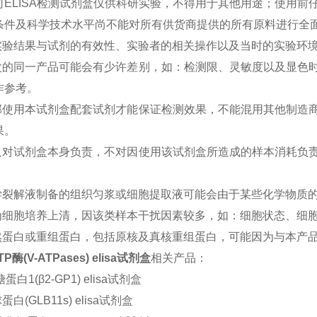
ELISA检测试剂盒仅供科研实验，不得用于其他用途；使用前仔
条件及科学技术水平尚不能对所有供货商提供的所有原料进行全
的实验结果与试剂的有效性、实验者的相关操作以及当时的实验环
批次的同一产品可能会有少许差别，如：检测限、灵敏度以及显色
作参考。
全部使用本试剂盒配套试剂才能保证检测效果，不能混用其他制造
果。
司只对试剂盒本身负责，不对因使用该试剂盒所造成的样本消耗负
。
化学裂解液制备的组织匀浆或细胞提取液可能会由于某些化学物质的
本为细胞培养上清，因该类样本干扰因素较多，如：细胞状态、细
天然蛋白或重组蛋白，包括原核及真核重组蛋白，可能因为与本产
酶(V-ATPases) elisa试剂盒
相关产品：
白1(β2-GP1) elisa试剂盒
白(GLB11s) elisa试剂盒