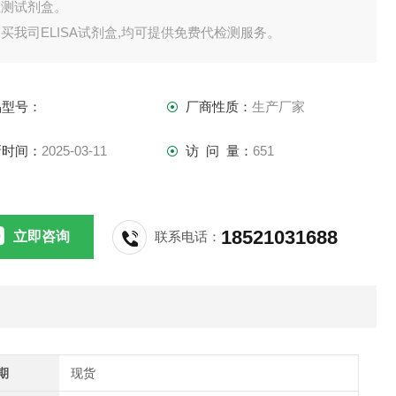
检测试剂盒。
买我司ELISA试剂盒,均可提供免费代检测服务。
供应,江浙沪隔天到货,外地3-5天到货。
品型号：
厂商性质：
生产厂家
新时间：
2025-03-11
访 问 量：
651
18521031688
立即咨询
联系电话：
期
现货