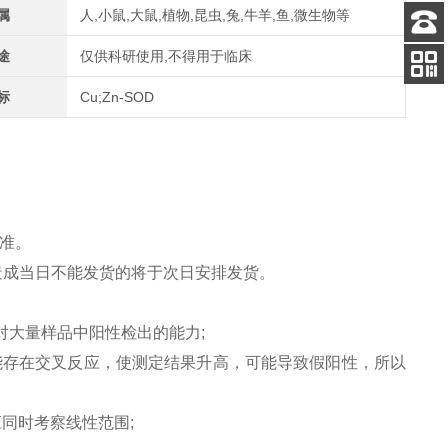
属
人,小鼠,大鼠,植物,昆虫,兔,牛羊,鱼,微生物等
客服
途
仅供科研使用,不得用于临床
电话
标
Cu;Zn-SOD
关注
公众号
准。
造成当日不能发货的将于次日安排发货。
对大量样品中阳性检出的能力;
能存在交叉反应，使测定结果升高，可能导致假阳性，所以
应同时考察线性范围;