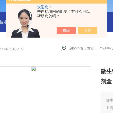
欢迎您！
来自局域网的朋友！有什么可以
帮助您的吗？
水解酶(BSH)ELISA试剂盒
猪心肌肌钙蛋白Ⅰ(cTn-Ⅰ) ELISA
心
您的位置：
首页
-
产品中
/ PRODUCTS
微生物
剂盒
微生
上海