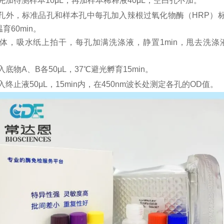
先加
待测样本
10μL，再
加样本稀释液
4
0μL；
空白孔不加。
孔外，
标准品孔和样本孔中每孔加入辣根过氧化物酶（
HRP）
育60min。
体，吸水纸上拍干，每孔加满洗涤液，静置
1min，甩去洗
入底物
A、B各50μL，37℃避光孵育15min。
入终止液
50μL，15min内，在450nm波长处测定各孔的OD值。