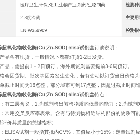
医疗卫生,环保,化工,生物产业,制药/生物制药
检测种
2-8度冷藏
主要用
EN-W359909
检测指
氧化物歧化酶(Cu;Zn-SOD) elisa试剂盒
订购说明：
分产品
备有现货，一般情况下都能订货1-2日发货。
产品，需提前1－2日预订，海外期货则需要提前3-6周预订。
价格会因
货期、批次等因素发生变化，若有变动以订货当日价格为
订单截止时间为16点整，部分城市可到17点整，因超过截止时间
氧化物歧化酶(Cu;Zn-SOD) elisa试剂盒
特点：
：有二层含义，1.为试剂检出被检物质的低量的能力；2.为试剂
性：常用交叉反应率表示。含有与待测物相近结构部份的物质可
是评价其质量的关键指标;
：ELISA试剂一般指其批内CV%，其值应小于15%；定量试剂