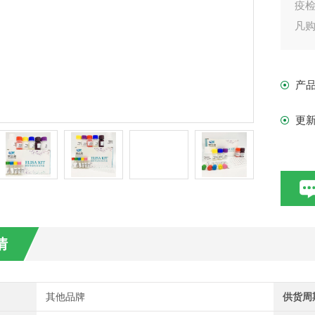
疫
凡购
现货
产
更
情
其他品牌
供货周