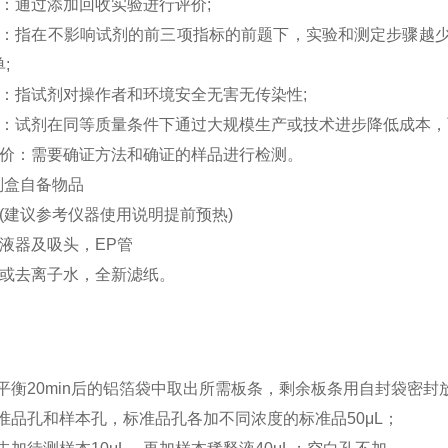
度：通过添加回收实验进行评价;
性：指在不影响试剂的前三项指标的前题下，实验和测定步骤越
;
性：指试剂对操作者和环境安全无害无传染性;
性：试剂在同等质量条件下通过大规模生产或技术进步降低成本，
评价：需要确证方法和确证的样品进行检测。
试剂盒自备物品
仪(建议参考仪器使用说明提前预热)
加液器及吸头，EP管
水或去离子水，全新滤纸。
平衡
20min后的铝箔袋中取出所需板条，剩余板条用自封袋密封
准品孔和样本孔
，标准品孔各加不同浓度的标准品
50μL；