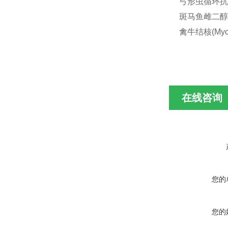
弓形虫循环抗原(
斑马鱼雌二醇(E
禽牛结核(Mycob
在线咨询
您的
您的