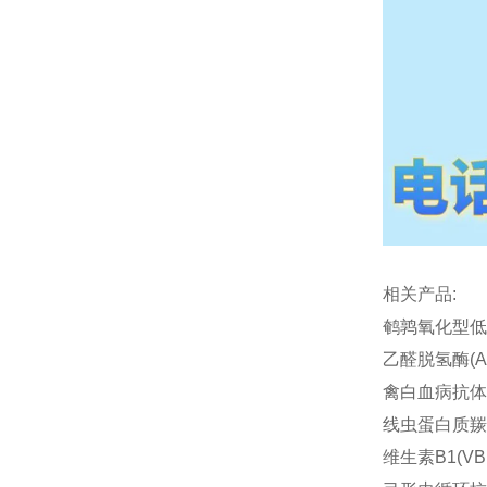
相关产品:
鹌鹑氧化型低密度
乙醛脱氢酶(AL
禽白血病抗体(AL
线虫蛋白质羰基化
维生素B1(VB1