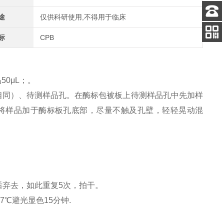
途
仅供科研使用,不得用于临床
客服
电话
标
CPB
关注
公众号
0μL；。
相同）、待测样品孔。在酶标包被板上待测样品孔中先加样
加样将样品加于酶标板孔底部，尽量不触及孔壁，轻轻晃动混
后弃去，如此重复5次，拍干。
7℃避光显色15分钟.