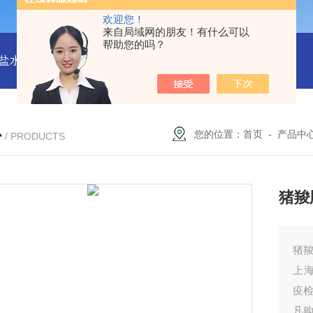
欢迎您！
来自局域网的朋友！有什么可以
帮助您的吗？
水解酶(BSH)ELISA试剂盒
猪心肌肌钙蛋白Ⅰ(cTn-Ⅰ) ELISA
心
您的位置：
首页
-
产品中
/ PRODUCTS
猪羧肽
猪羧
上海
疫
凡购