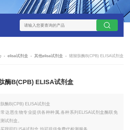
试剂盒
小鼠神经酰胺-1-磷酸（C1P）ELISA 试剂盒
小鼠（Mou
心
-
elisa试剂盒
-
其他elisa试剂盒
-
猪羧肽酶B(CPB) ELISA试剂盒
酶B(CPB) ELISA试剂盒
肽酶B(CPB) ELISA试剂盒
常达恩生物专业提供各种种属,各种系列ELISA试剂盒酶联免
检测试剂盒。
买我司ELISA试剂盒,均可提供免费代检测服务。