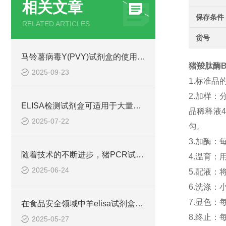
相关文章
保存条件
RELATED ARTICLES
货号
马铃薯病毒Y(PVY)试剂盒的使用方法非常简单，一看就会
猪羧肽酶B(
2025-09-23
1.标准品
2.加样
ELISA检测试剂盒可适用于大量样本的同时检测
品稀释液
2025-07-22
匀。
3.加酶：
随着技术的不断进步，猪PCR试剂盒在不断的发展和*
4.温育：
2025-06-24
5.配液：
6.洗涤
7.显色：
在食品安全领域中羊elisa试剂盒也有着一定的应用
8.终止：
2025-05-27