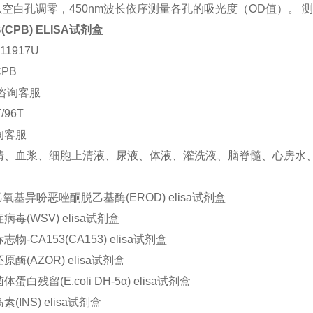
以空白孔调零，450nm波长依序测量各孔的吸光度（OD值）。 
CPB) ELISA试剂盒
11917U
PB
咨询客服
/96T
询客服
清、血浆、细胞上清液、尿液、体液、灌洗液、脑脊髓、心房水
：
氧基异吩恶唑酮脱乙基酶(EROD) elisa试剂盒
毒(WSV) elisa试剂盒
物-CA153(CA153) elisa试剂盒
酶(AZOR) elisa试剂盒
白残留(E.coli DH-5α) elisa试剂盒
(INS) elisa试剂盒