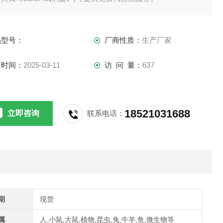
供应,江浙沪隔天到货,外地3-5天到货。
品型号：
厂商性质：
生产厂家
新时间：
2025-03-11
访 问 量：
637
18521031688
立即咨询
联系电话：
期
现货
属
人,小鼠,大鼠,植物,昆虫,兔,牛羊,鱼,微生物等