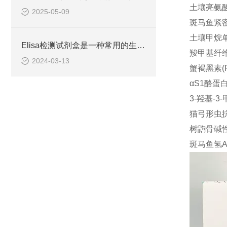
土壤亮氨酸氨
2025-05-09
斑马鱼紧密连
土壤甲烷单加
Elisa检测试剂盒是一种常用的生物化学分析技术
羧甲基纤维素
2024-03-13
蟹褐黑素(Ph
αS1酪蛋白(α
3-羟基-3
猫弓形虫抗体(
树鼩骨碱性磷
斑马鱼氢ATP