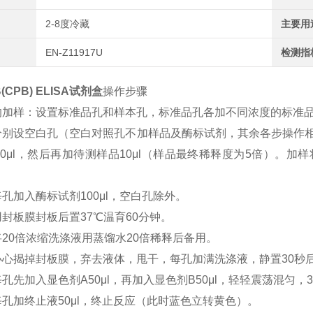
2-8度冷藏
主要用
EN-Z11917U
检测指
CPB) ELISA试剂盒
操作步骤
的加样：设置标准品孔和样本孔，标准品孔各加不同浓度的标准品5
：分别设空白孔（空白对照孔不加样品及酶标试剂，其余各步操作
40μl，然后再加待测样品10μl（样品最终稀释度为5倍）。
每孔加入酶标试剂100μl，空白孔除外。
用封板膜封板后置37℃温育60分钟。
将20倍浓缩洗涤液用蒸馏水20倍稀释后备用。
：小心揭掉封板膜，弃去液体，甩干，每孔加满洗涤液，静置30秒
每孔先加入显色剂A50μl，再加入显色剂B50μl，轻轻震荡混匀，3
每孔加终止液50μl，终止反应（此时蓝色立转黄色）。