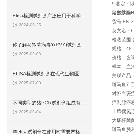
9.测定：
猪羧肽酶B(
Elisa检测试剂盒广泛应用于科学研究和临床诊断中
货号:EN-Z
2024-03-25
英文名：C
检测范围:
你了解马铃薯病毒Y(PVY)试剂盒吗？
规格：48T
2025-09-03
价格：咨
样本：血
ELISA检测试剂盒在现代生物医学研究中的作用
关联产品
2025-07-09
斑马鱼7-乙
对虾白斑症病
猫乳腺癌标志
不同类型的猪PCR试剂盒组成有所差异
土壤偶氮还原
2025-06-04
大肠杆菌菌体蛋
斑马鱼胰岛素
羊elisa试剂盒在使用时需要严格遵守流程