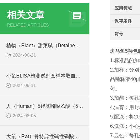
应用领域
相关文章
保存条件
RELATED ARTICLES
货号
植物（Plant）甜菜碱（Betaine） ELISA检测试剂盒 使用说明书
斑马鱼5羟色胺(
2024-06-21
1.标准品的
2.加样：分
小鼠ELISA检测试剂盒样本取血操作步骤以及注意事项
品稀释液40
2024-06-11
匀。
3.加酶：每孔
人（Human）5羟基吲哚乙酸（5-HIAA） ELISA检测试剂盒原理是什么
4.温育：用
2024-08-05
5.配液：将
6.洗涤：小
7.显色：每孔
大鼠（Rat）骨特异性碱性磷酸酶（B-ALP） ELISA检测试剂盒说明书