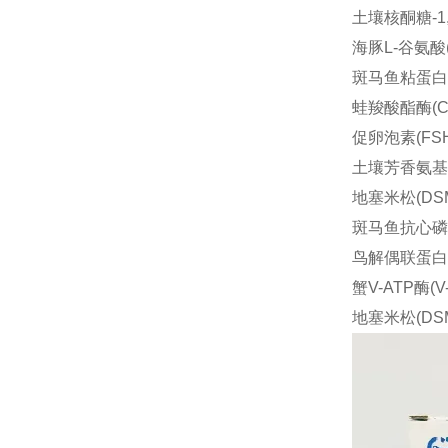
土壤核酮糖-1,5
海豚L-谷氨酸(L
斑马鱼粘蛋白2(
蛙羧酸酯酶(CE
促卵泡素(FSH)
土壤芳香氨基酶(A
地塞米松(DSM
斑马鱼抗心磷脂I
鸟解偶联蛋白 1(
蟹V-ATP酶(V-
地塞米松(DSM