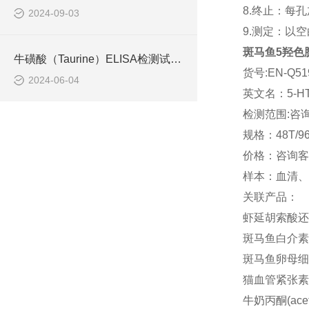
8.终止：每
2024-09-03
9.测定：以
斑马鱼5羟色胺(
牛磺酸（Taurine）ELISA检测试剂盒操作说明
货号:EN-Q51
2024-06-04
英文名：5-H
检测范围:咨
规格：48T/9
价格：咨询客
样本：血清、
关联产品：
虾延胡索酸还原酶
斑马鱼白介素1α(
斑马鱼卵母细胞
猫血管紧张素Ⅱ受
牛奶丙酮(acet