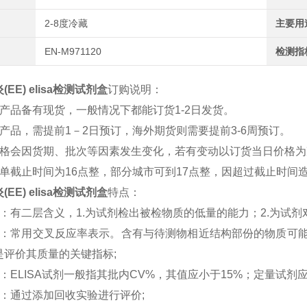
2-8度冷藏
主要用
EN-M971120
检测指
EE) elisa检测试剂盒
订购说明：
分产品
备有现货，一般情况下都能订货1-2日发货。
产品，需提前1－2日预订，海外期货则需要提前3-6周预订。
价格会因
货期、批次等因素发生变化，若有变动以订货当日价格为
订单截止时间为16点整，部分城市可到17点整，因超过截止时间
EE) elisa检测试剂盒
特点：
：有二层含义，1.为试剂检出被检物质的低量的能力；2.为试剂
性：常用交叉反应率表示。含有与待测物相近结构部份的物质可
是评价其质量的关键指标;
：ELISA试剂一般指其批内CV%，其值应小于15%；定量试剂
度：通过添加回收实验进行评价;