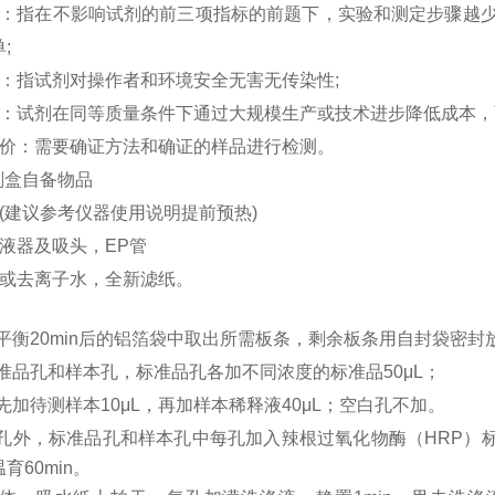
性：指在不影响试剂的前三项指标的前题下，实验和测定步骤越
;
性：指试剂对操作者和环境安全无害无传染性;
性：试剂在同等质量条件下通过大规模生产或技术进步降低成本，
评价：需要确证方法和确证的样品进行检测。
试剂盒自备物品
仪(建议参考仪器使用说明提前预热)
加液器及吸头，EP管
水或去离子水，全新滤纸。
平衡
20min后的铝箔袋中取出所需板条，剩余板条用自封袋密封
准品孔和样本孔
，标准品孔各加不同浓度的标准品
50μL；
先加
待测样本
10μL，再
加样本稀释液
4
0μL；
空白孔不加。
孔外，
标准品孔和样本孔中每孔加入辣根过氧化物酶（
HRP）
育60min。