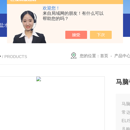
欢迎您！
来自局域网的朋友！有什么可以
帮助您的吗？
水解酶(BSH)ELISA试剂盒
猪心肌肌钙蛋白Ⅰ(cTn-Ⅰ) ELISA
心
您的位置：
首页
-
产品中
/ PRODUCTS
马脑脊
马脑
常
EL
凡购