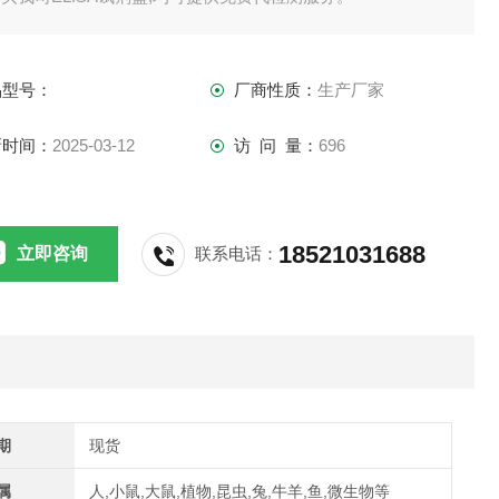
供应,江浙沪隔天到货,外地3-5天到货。
品型号：
厂商性质：
生产厂家
新时间：
2025-03-12
访 问 量：
696
18521031688
立即咨询
联系电话：
期
现货
属
人,小鼠,大鼠,植物,昆虫,兔,牛羊,鱼,微生物等