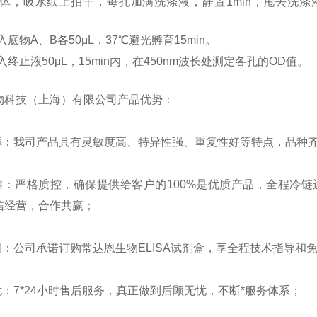
体，吸水纸上拍干，每孔加满洗涤液，静置
1min，甩去洗
入底物
A、B各50μL，37℃避光孵育15min。
入终止液
50μL，15min内，在450nm波长处测定各孔的OD值。
物科技（上海）有限公司产品优势：
障：我司产品具有灵敏度高、特异性强、重复性好等特点，品种
靠：严格质控，确保提供给客户的
100%
是优质产品，全程冷链
信经营，合作共赢；
测：公司承诺订购常达恩生物
ELISA
试剂盒，享全程技术指导和
忧：
7*24
小时售后服务，真正做到后顾无忧，不断*服务体系；