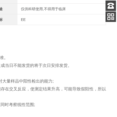
途
仅供科研使用,不得用于临床
客服
电话
标
EE
关注
公众号
准。
造成当日不能发货的将于次日安排发货。
对大量样品中阳性检出的能力;
能存在交叉反应，使测定结果升高，可能导致假阳性，所以
应同时考察线性范围;