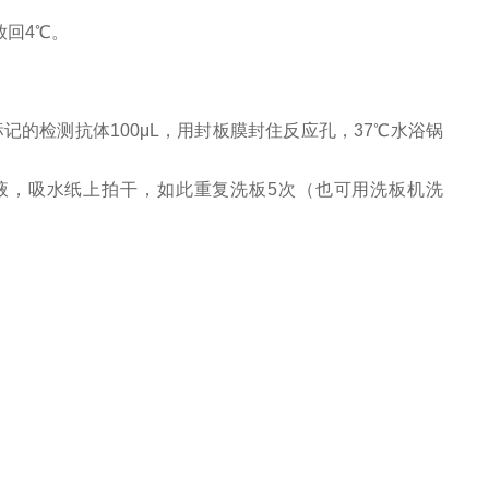
放回4℃。
标记的检测抗体100μL，用封板膜封住反应孔，37℃水浴锅
涤液，吸水纸上拍干，如此重复洗板5次（也可用洗板机洗