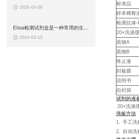
标准品
2025-05-09
样本稀释
检测抗体
Elisa检测试剂盒是一种常用的生物化学分析技术
20×洗涤
2024-03-13
底物
A
底物
B
终止液
封板膜
说明书
自封袋
试剂的准
20×洗涤
洗板方法
1.
手工洗
2.
自动洗