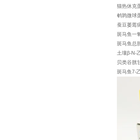
猫热休克蛋白
鹌鹑微球蛋白
蚕豆萎蔫病毒
斑马鱼一氧化
斑马鱼总胆红
土壤β-N-
贝类谷胱甘肽
斑马鱼7-乙