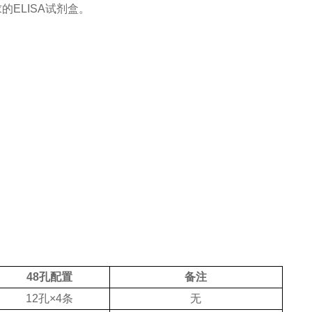
求的
ELISA
试剂盒。
48孔配置
备注
12孔×4条
无