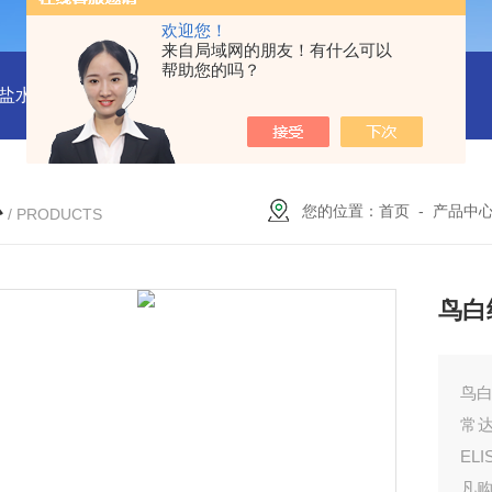
欢迎您！
来自局域网的朋友！有什么可以
帮助您的吗？
水解酶(BSH)ELISA试剂盒
猪心肌肌钙蛋白Ⅰ(cTn-Ⅰ) ELISA
心
您的位置：
首页
-
产品中
/ PRODUCTS
鸟白细
鸟白细
常
EL
凡购