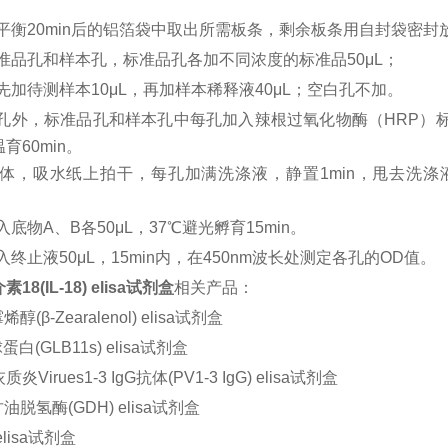
平衡
20min后的铝箔袋中取出所需板条，剩余板条用自封袋密封
准品孔和样本孔，标准品孔各加不同浓度的标准品
50μL；
先加待测样本
10μL，再加样本稀释液40μL；空白孔不加。
孔外，标准品孔和样本孔中每孔加入辣根过氧化物酶（
HRP）
育60min。
体，吸水纸上拍干，每孔加满洗涤液，静置
1min，甩去洗
入底物
A、B各50μL，37℃避光孵育15min。
入终止液
50μL，15min内，在450nm波长处测定各孔的OD值。
8(IL-18) elisa试剂盒
相关产品：
醇(β-Zearalenol) elisa试剂盒
白(GLB11s) elisa试剂盒
Virues1-3 IgG抗体(PV1-3 IgG) elisa试剂盒
油脱氢酶(GDH) elisa试剂盒
 elisa试剂盒