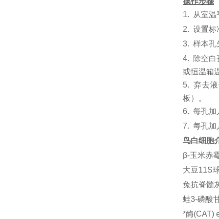
操作步骤
1.
从室温
2.
设置标
3.
样本孔
4.
除空白
或恒温箱温
5.
弃去液
板）。
6.
每孔加
7.
每孔加
鸟白细胞介素1
β-玉米赤霉烯
大豆11S球蛋
兔抗脊髓灰质炎
蛙3-磷酸甘
*酶(CAT)