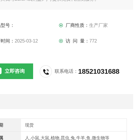
供应,江浙沪隔天到货,外地3-5天到货。
品型号：
厂商性质：
生产厂家
新时间：
2025-03-12
访 问 量：
772
18521031688
立即咨询
联系电话：
期
现货
属
人,小鼠,大鼠,植物,昆虫,兔,牛羊,鱼,微生物等