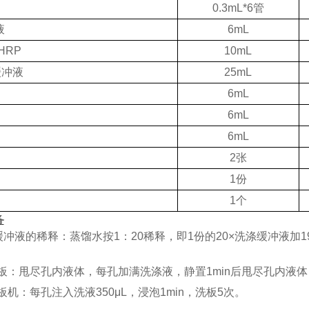
0.3mL*6管
液
6mL
-HRP
10mL
缓冲液
25mL
6mL
6mL
6mL
2张
1份
1个
备
缓冲液的稀释：蒸馏水按1：20稀释，即1份的20×洗涤缓冲液加
板：甩尽孔内液体，每孔加满洗涤液，静置
1min后甩尽孔内液
板机：每孔注入洗液
350μL，浸泡1min，洗板5次。