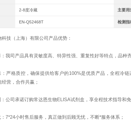
2-8度冷藏
主要用
EN-Q52468T
检测指
物科技（上海）有限公司产品优势：
障：我司产品具有灵敏度高、特异性强、重复性好等特点，品种
靠：严格质控，确保提供给客户的
100%
是优质产品，全程冷链
信经营，合作共赢；
测：公司承诺订购常达恩生物
ELISA
试剂盒，享全程技术指导和
忧：
7*24
小时售后服务，真正做到后顾无忧，不断*服务体系；