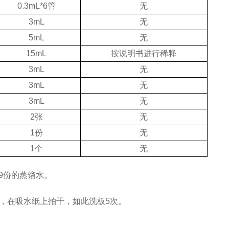
0.3mL*6管
无
3mL
无
5mL
无
15mL
按说明书进行稀释
3mL
无
3mL
无
3mL
无
2张
无
1份
无
1个
无
19份的蒸馏水。
体，在吸水纸上拍干，如此洗板5次。