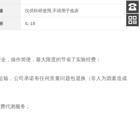
途
仅供科研使用,不得用于临床
客服
电话
标
IL-18
关注
公众号
齐全，操作简便，最大限度的节省了实验经费；
运输，公司承诺有任何质量问题包退换（非人为因素造成
免费代测服务；