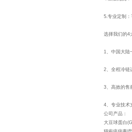
5.
专业定制：
选择我们的
4
1
、中国大陆
2
、全程冷链
3
、高效的售
4
、专业技术
公司产品：
大豆球蛋白(Gly
猫疱疹病毒I型(H