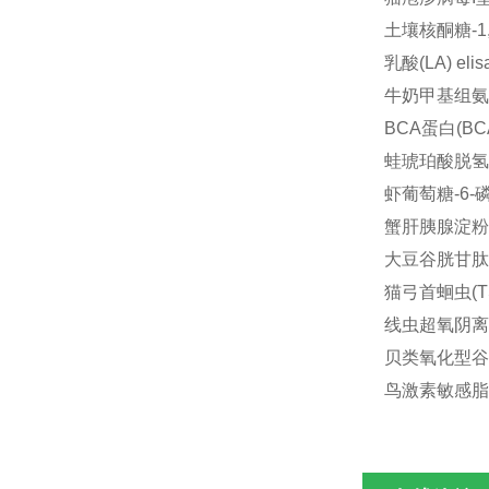
土壤核酮糖-1,5
乳酸(LA) el
牛奶甲基组氨酸(
BCA蛋白(BCA
蛙琥珀酸脱氢酶(
虾葡萄糖-6-磷酸
蟹肝胰腺淀粉酶(
大豆谷胱甘肽还原
猫弓首蛔虫(TS
线虫超氧阴离子(
贝类氧化型谷胱甘
鸟激素敏感脂肪酶