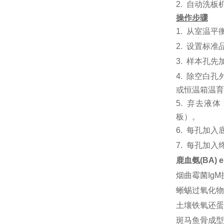
2.
自动洗板
操作步骤
1.
从室温平
2.
设置标准
3.
样本孔先
4.
除空白孔
或恒温箱温育6
5.
弃去液体
板）。
6.
每孔加入
7.
每孔加入
鹿血氨(BA) e
烟曲霉菌IgM抗体
蜥蜴过氧化物体
土壤铁氧还蛋白(
斑马鱼骨成型蛋白