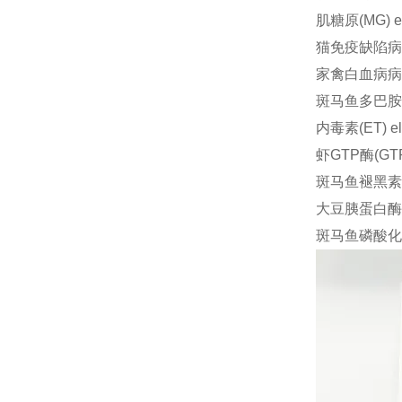
肌糖原(MG) e
猫免疫缺陷病毒抗
家禽白血病病毒P
斑马鱼多巴胺(D
内毒素(ET) e
虾GTP酶(GTP
斑马鱼褪黑素(M
大豆胰蛋白酶抑制
斑马鱼磷酸化组蛋