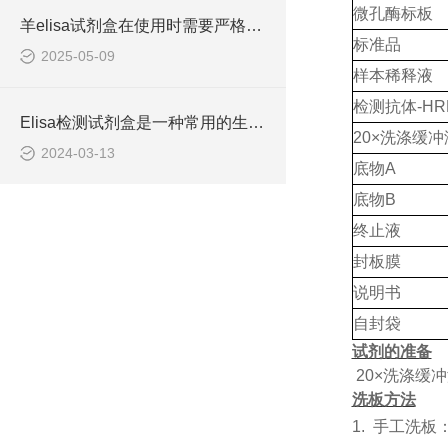
微孔酶标板
羊elisa试剂盒在使用时需要严格遵守流程
标准品
2025-05-09
样本稀释液
检测抗体
-HR
Elisa检测试剂盒是一种常用的生物化学分析技术
20×洗涤缓冲
2024-03-13
底物
A
底物
B
终止液
封板膜
说明书
自封袋
试剂的准备
20×洗涤缓
洗板方法
1.
手工洗板