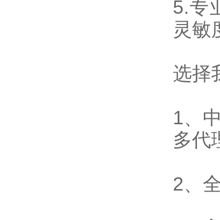
5.
专
灵敏
选择
1
、
多代
2
、