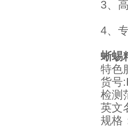
3
、
4
、
蜥蜴精
特色
货号:
检测
英文
规格：