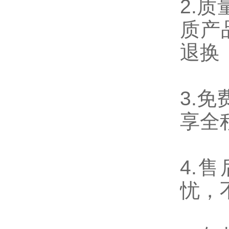
2.
质
质产
退换
3.
免
享全
4.
售
忧，