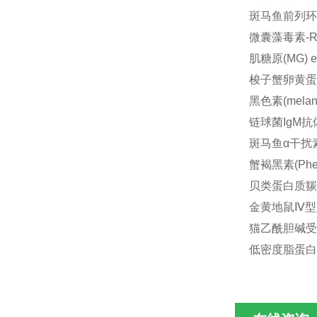
斑马鱼前列环素(
微囊藻毒素-RR
肌糖原(MG) e
梭子蟹卵黄蛋白(
黑色素(melani
链球菌IgM抗体(
斑马鱼α干扰素(I
蟹褐黑素(Pheo
贝类蛋白质羰基(
金黄地鼠Ⅳ型胶原
猫乙酰胆碱受体抗
低密度脂蛋白(L