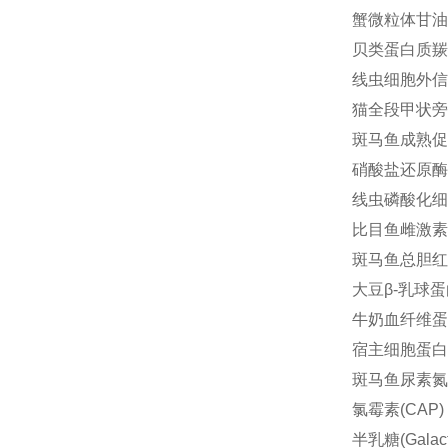
蟹微粒体甘油三
贝类蛋白质羰基(
线虫细胞外信号
猫全段甲状旁腺素
斑马鱼成熟促进因
硝酸盐还原酶(N
线虫磷酸化细胞外
比目鱼雌激素受体
斑马鱼总胆红素(
大豆β-乳球蛋白(
牛奶血纤维蛋白溶
宿主细胞蛋白残留
斑马鱼尿素氮(B
氯霉素(CAP) 
半乳糖(Galact