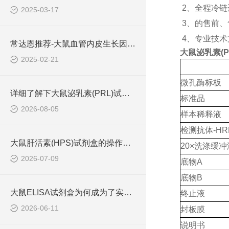
2
、全程冷链
2025-03-17
3
、的售前、
4
、专业技术
常达恩推荐-大鼠血管内皮生长因子 (VEGF)elisa检测试剂盒
大鼠泌乳素(P
2025-02-21
微孔酶标板
详细了解下大鼠泌乳素(PRL)试剂盒的作用
标准品
2026-08-05
样本稀释液
检测抗体
-HR
大鼠肝活素(HPS)试剂盒的操作流程可概括为四个步骤
20×洗涤缓冲
2026-07-09
底物
A
底物
B
大鼠ELISA试剂盒为何成为了实验室中的常用工具？
终止液
2026-06-11
封板膜
说明书