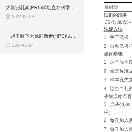
自封袋
大鼠泌乳素(PRL)试剂盒在科学研究中非常重要
试剂的准备
2024-09-09
20×洗涤缓
洗板方法
一起了解下大鼠肝活素(HPS)试剂盒的存储方法
1.
手工洗板
2024-08-14
2.
自动洗板
操作步骤
1.
从室温平
2.
设置标准
3.
样本孔先
4.
除空白孔
或恒温箱温育6
5.
弃去液体
板）。
6.
每孔加入
7.
每孔加入