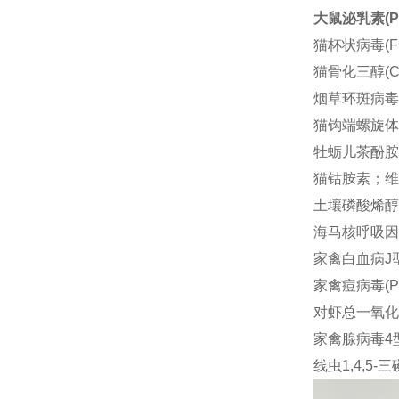
大鼠泌乳素(P
猫杯状病毒(FC
猫骨化三醇(Calc
烟草环斑病毒(T
猫钩端螺旋体(L
牡蛎儿茶酚胺(C
猫钴胺素；维生素
土壤磷酸烯醇式
海马核呼吸因子1
家禽白血病J型(
家禽痘病毒(PV
对虾总一氧化氮合
家禽腺病毒4型抗
线虫1,4,5-三