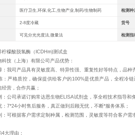
医疗卫生,环保,化工,生物产业,制药/生物制药
检测种
2-8度冷藏
货号
可见分光光度法,微量法
检测指
物科技（上海）有限公司产品优势：
障：我司产品具有灵敏度高、特异性强、重复性好等特点，品种
靠：严格质控，确保提供给客户的
100%
是优质产品，全程冷链
信经营，合作共赢；
测：公司承诺订购常达恩生物
ELISA
试剂盒，享全程技术指导和
忧：
7*24
小时售后服务，真正做到后顾无忧，不断*服务体系；
制：可根据客户需求定制种属，检测范围，灵敏度等符合客户需
的
4
大理由：