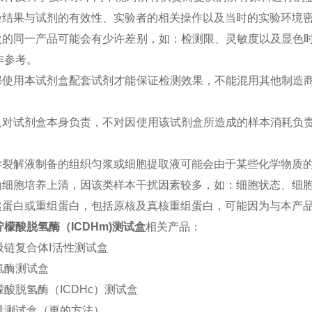
实验结果与试剂的有效性、实验者的相关操作以及当时的实验环境
批次的同一产品可能会有少许差别，如：检测限、灵敏度以及显色
作参考。
全部使用本试剂盒配套试剂才能保证检测效果，不能混用其他制造
司只对试剂盒本身负责，不对因使用该试剂盒所造成的样本消耗负
。
化学裂解液制备的组织匀浆或细胞提取液可能会由于某些化学物质
本为细胞培养上清，因该类样本干扰因素较多，如：细胞状态、细
天然蛋白或重组蛋白，包括原核及真核重组蛋白，可能因为与本产
檬酸脱氢酶（ICDHm)测试盒
相关产品：
吸链复合体Ⅰ活性测试盒
氢酶测试盒
酸脱氢酶（ICDHc）测试盒
量测试盒（更的方法）