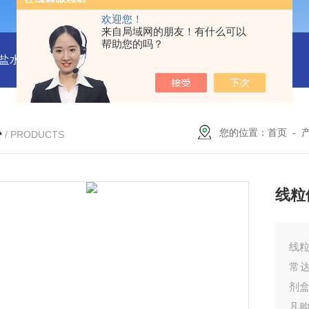
欢迎您！
来自局域网的朋友！有什么可以
帮助您的吗？
水解酶(BSH)ELISA试剂盒
猪心肌肌钙蛋白Ⅰ(cTn-Ⅰ) ELISA
心
您的位置：
首页
-
/ PRODUCTS
线粒
线粒
常
剂
凡购