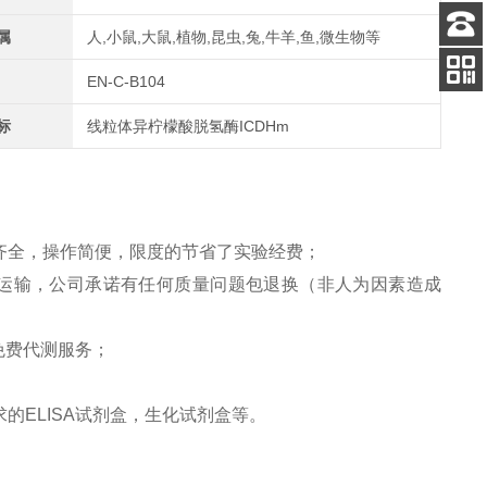
属
人,小鼠,大鼠,植物,昆虫,兔,牛羊,鱼,微生物等
客服
电话
EN-C-B104
关注
公众号
标
线粒体异柠檬酸脱氢酶ICDHm
齐全，操作简便，限度的节省了实验经费；
运输，公司承诺有任何质量问题包退换（非人为因素造成
免费代测服务；
求的
ELISA
试剂盒，生化试剂盒等。