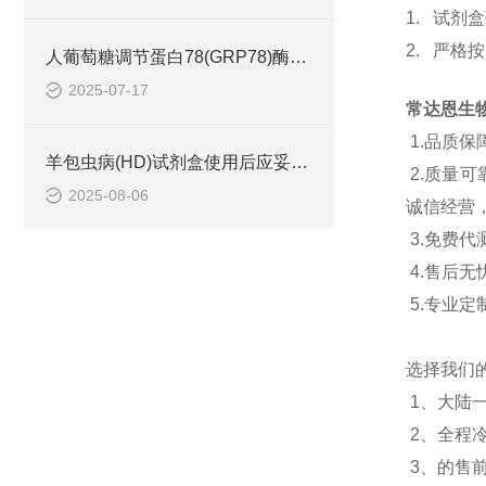
1.
试剂盒
2.
严格按
人葡萄糖调节蛋白78(GRP78)酶联免疫试剂盒
2025-07-17
常达恩生
1.
品质保
羊包虫病(HD)试剂盒使用后应妥善处理废弃物
2.
质量可
2025-08-06
诚信经营
3.
免费代
4.
售后无
5.
专业定
选择我们
1
、大陆
2
、全程
3
、的售