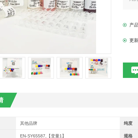
现货
产
更
情
其他品牌
纯度
EN-SY65587,【变量1】
规格