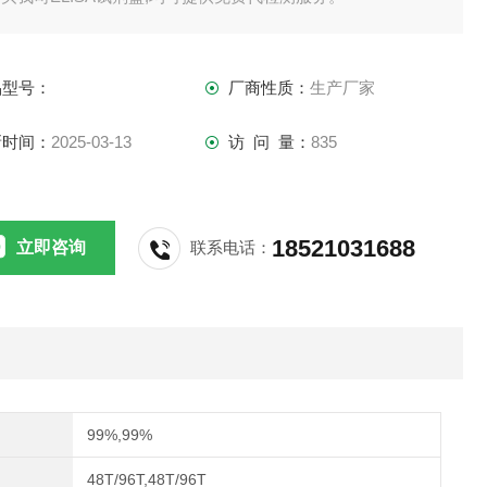
供应,江浙沪隔天到货,外地3-5天到货。
品型号：
厂商性质：
生产厂家
新时间：
2025-03-13
访 问 量：
835
18521031688
立即咨询
联系电话：
99%,99%
48T/96T,48T/96T