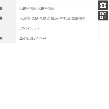
途
仅供科研用,仅供科研用
客服
电话
属
人,小鼠,大鼠,植物,昆虫,兔,牛羊,鱼,微生物等
关注
公众号
EN-SY65587
标
血小板因子4PF-4