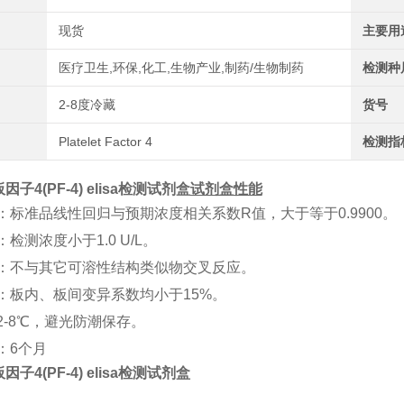
现货
主要用
医疗卫生,环保,化工,生物产业,制药/生物制药
检测种
2-8度冷藏
货号
Platelet Factor 4
检测指
子4(PF-4) elisa检测试剂盒
试剂盒性能
：标准品线性回归与预期浓度相关系数
R值，大于等于0.9900。
：检测浓度小于
1
.0
U/L
。
：不与其它可溶性结构类似物交叉反应。
：板内、板间变异系数均小于
15%。
2-8℃，避光防潮保存。
：
6个月
子4(PF-4) elisa检测试剂盒