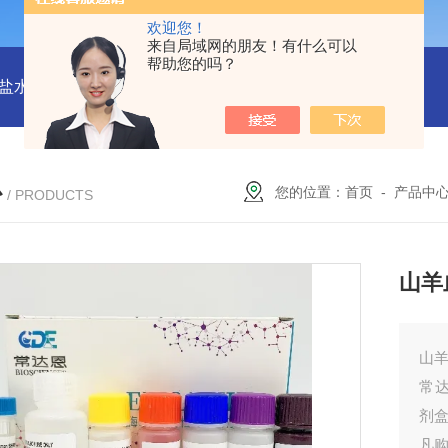
欢迎您！
来自局域网的朋友！有什么可以
帮助您的吗？
水解酶(BSH)ELISA试剂盒
猪心肌肌钙蛋白Ⅰ(cTn-Ⅰ) ELISA
心
您的位置：
首页
-
产品中
/ PRODUCTS
山羊血
山羊
常
剂
凡购