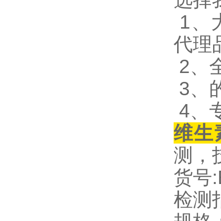
1、
代理
2、
3、
4、
维生素
测，
货号:
检测指