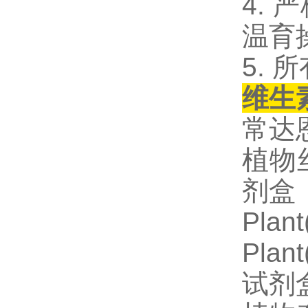
4.
温育
5.
维生素
常达
植物丝
剂盒
Plan
Pla
试剂