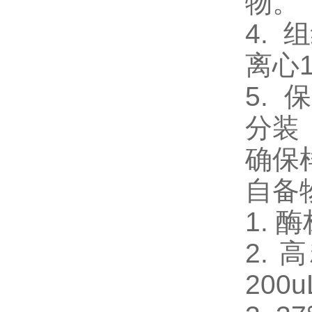
物。
4.
离心
5.
分装
确保
自备
1. 
2. 
200u