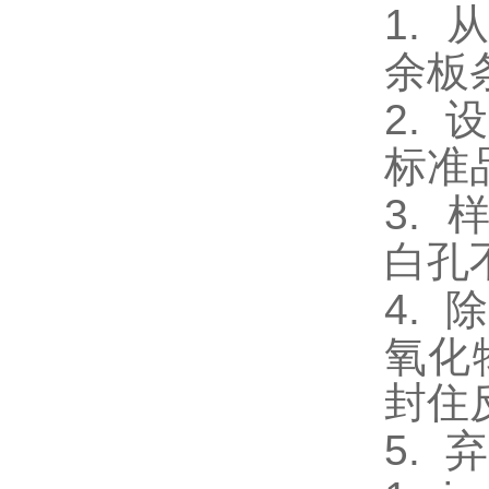
1.
余板
2.
设
标准
3.
白孔
4.
除
氧化
封住
5.
弃