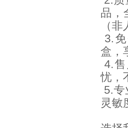
品，
（非
3.
免
盒，
4.
售
忧，
5.
专
灵敏