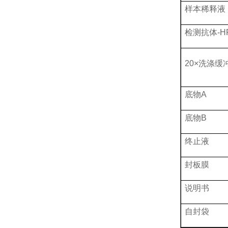
样本稀释液
检测抗体
-H
20×洗涤缓
底物
A
底物
B
终止液
封板膜
说明书
自封袋