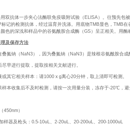
采用双抗体一步夹心法酶联免疫吸附试验（
ELISA）。
往预先包
P标记的检测抗体，经过温育并洗涤。用底物TMB显色，TMB
颜色的深浅和样品中的谷氨酰胺合成酶（GS）呈
正相关。用酶
处理及保存方法
含叠氮钠（
NaN3）
，因为
叠氮钠（
NaN3）是
辣根谷氨酰胺合成
后尽早进行提取，提取按相关文献进行。
取液或其它相关样本：请
1000 x g
离心
20
分钟，取上清即可检测。
如果样本收集后不及时检测，请按一次用量分装，冻存于-20℃
（
450nm）
加样器及枪头：
0.5-10uL、2-20uL、20-200uL、200-1000uL