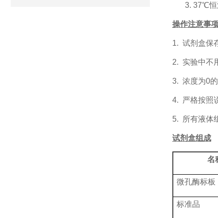
3.
37℃
操作注意事
1.
试剂盒保
2.
实验中不
3.
浓度为
0
4.
严格按照
5.
所有液体
试剂盒组成
名
微孔酶标板
标准品