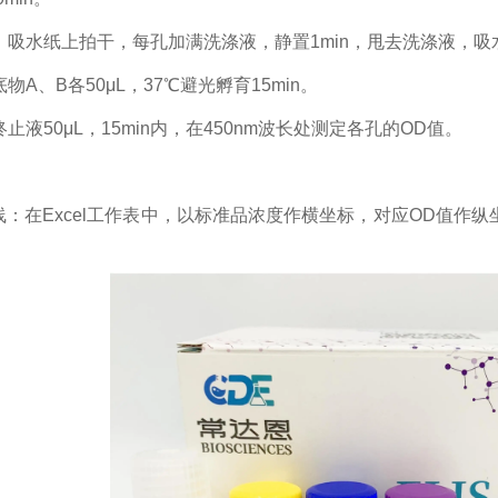
，吸水纸上拍干，每孔加满洗涤液，静置
1min，甩去洗涤液，
底物
A、B各50μL，37℃避光孵育15min。
终止液
50μL，15min内，在450nm波长处测定各孔的OD值。
线：在
Excel工作表中，以标准品浓度作横坐标，对应OD值