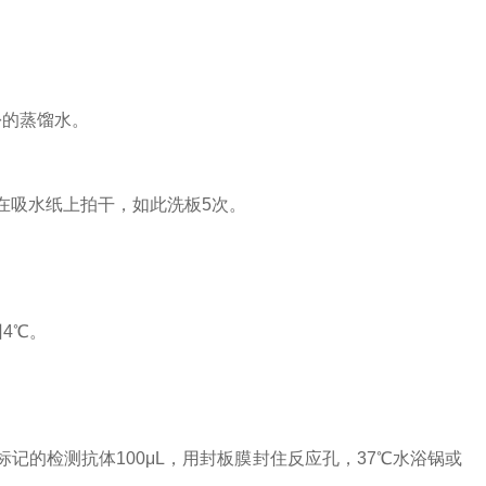
份的蒸馏水。
，在吸水纸上拍干，如此洗板5次。
4℃。
）标记的检测抗体100μL，用封板膜封住反应孔，37℃水浴锅或