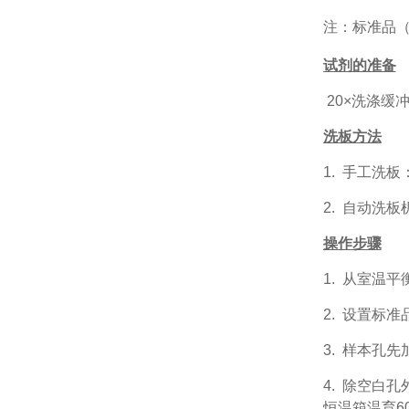
注：标准品
试剂的准备
20×洗涤缓
洗板方法
1.
手工洗板
2.
自动洗板
操作步骤
1.
从室温平
2.
设置标准
3.
样本孔先
4.
除空白孔
恒温箱温育60