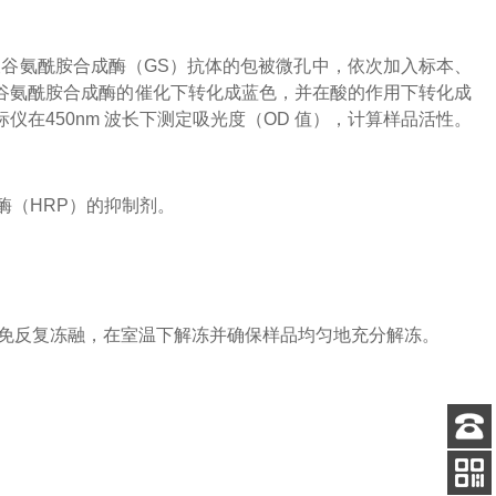
被谷氨酰胺合成酶（
GS）抗体的包被微孔中，依次加入标本、
在谷氨酰胺合成酶的催化下转化成蓝色，并在酸的作用下转化成
标仪在
450nm 波长下测定吸光度（OD 值），计算样品
活性
。
酶（
HRP）的抑制剂。
，避免反复冻融，在室温下解冻并确保样品均匀地充分解冻。
客服
电话