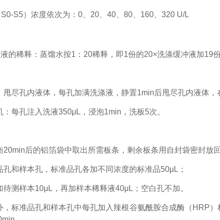
（
S0-S5）浓度依次
为：
0、2
0
、
4
0
、
8
0
、
16
0
、
32
0
U/L
冲液的稀释：蒸馏水按1：20稀释，即1份的20×洗涤缓冲液加19
：甩尽孔内液体，每孔加满洗涤液，静置
1min后甩尽孔内液体
机：每孔注入洗液
350μL，浸泡1min，洗板5次。
衡
20min后的铝箔袋中取出所需板条，剩余板条用自封袋密封放回
品孔和样本孔，标准品孔各加不同浓度的标准品
50μL；
加待测样本
10μL，再加样本稀释液40μL；空白孔不加。
外，标准品孔和样本孔中每孔加入辣根谷氨酰胺合成酶（
HRP
min。