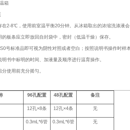
恒温箱
项
存在
2-8℃，使用前室温平衡20分钟。从冰箱取出的浓缩洗涤
用的板条应立即放回自封袋中，密封（低温干燥）保存。
的S0号标准品即可视为阴性对照或者空白；按照说明书操作时样
说明书中标明的时间、加液量及顺序进行温育操作。
组分使用前充分摇匀。
称
96孔配置
48孔配置
备注
12孔×8条
12孔×4条
无
0.3mL*6管
0.3mL*6管
无