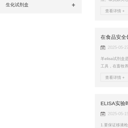
生化试剂盒
BeAb,HBc
查看详情 +
重复性较差，质
作进程中很难
存在差异，因
在食品安全领
格执行这一规
评估试剂的杂乱
2025-05-2
羊elisa试
工具，在畜牧
用。在畜牧养殖
查看详情 +
如，通过检测
染了某些疾病。
测羊血清中的
ELISA实
至关重要，因
害，还会威胁到
2025-05-1
1.要保证移液