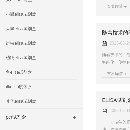
标准品、HRP
查看详情 +
MB在过氧化物
小鼠elisa试剂盒
黄色。颜色的深
仪在450nm
大鼠elisa试剂盒
随着技术的
处理及保存方法
免任何细胞刺激
昆虫elisa试剂盒
2025-06-2
随着技术的不断
植物elisa试剂盒
智能化、便捷
多种类病原体
鱼elisa试剂盒
查看详情 +
提供更加有力的
有效期通常为1
羊elisa试剂盒
剂盒的测定步骤
ELISA试
组织等样本。对
其他elisa试剂盒
者生理盐水，在
2025-06-1
pcr试剂盒
一、办法学的影
法、双抗原夹心