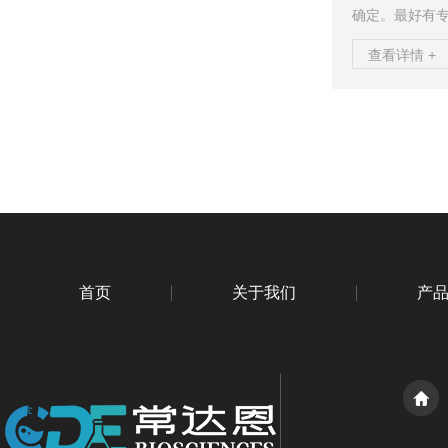
确定。最好有专业人
ul和排枪各一
查看详情 +
时。3.要在实
室温，以使结果
体时速度不能太
要用量程和需要
时，避免枪头和孔
首页
关于我们
产