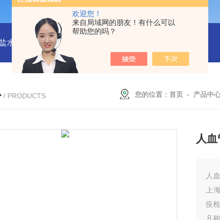
欢迎您！
来自局域网的朋友！有什么可以
帮助您的吗？
水解酶(BSH)ELISA试剂盒
猪心肌肌钙蛋白Ⅰ(cTn-Ⅰ) ELISA
心
您的位置：
首页
-
产品中
/ PRODUCTS
人血
人血
上海
疫
凡购