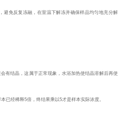
。
0℃，避免反复冻融，在室温下解冻并确保样品均匀地充分解
洗涤液会有结晶，这属于正常现象，水浴加热使结晶溶解后再使
样本已经稀释5倍，终结果乘以5才是样本实际浓度。