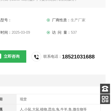
供应,江浙沪隔天到货,外地3-5天到货。
品型号：
厂商性质：
生产厂家
新时间：
2025-03-09
访 问 量：
537
18521031688
立即咨询
联系电话：
客服
期
现货
电话
关注
属
人,小鼠,大鼠,植物,昆虫,兔,牛羊,鱼,微生物等