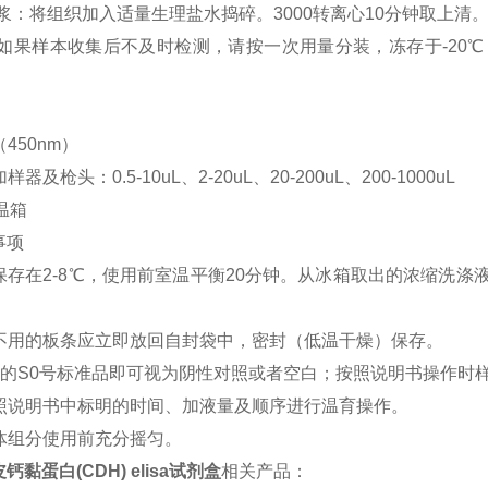
匀浆：将组织加入适量生理盐水捣碎。3000转离心10分钟取上清
存：如果样本收集后不及时检测，请按一次用量分装，冻存于-2
（450nm）
样器及枪头：0.5-10uL、2-20uL、20-200uL、200-1000uL
恒温箱
事项
剂盒保存在2-8℃，使用前室温平衡20分钟。从冰箱取出的浓缩
验中不用的板条应立即放回自封袋中，密封（低温干燥）保存。
度为0的S0号标准品即可视为阴性对照或者空白；按照说明书操作时
格按照说明书中标明的时间、加液量及顺序进行温育操作。
液体组分使用前充分摇匀。
黏蛋白(CDH) elisa试剂盒
相关产品：