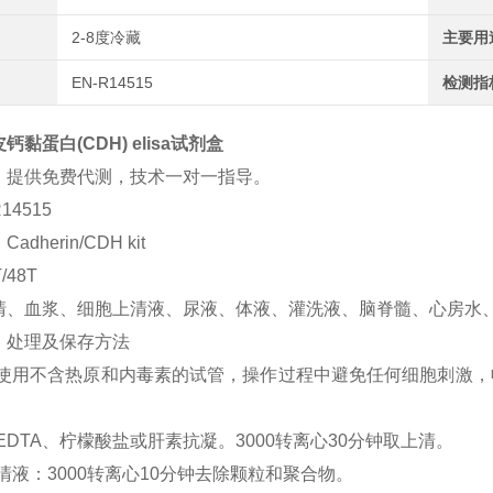
2-8度冷藏
主要用
EN-R14515
检测指
黏蛋白(CDH) elisa试剂盒
：提供免费代测，技术一对一指导。
14515
dherin/CDH kit
/48T
清、血浆、细胞上清液、尿液、体液、灌洗液、脑脊髓、心房水
、处理及保存方法
清：使用不含热原和内毒素的试管，操作过程中避免任何细胞刺激，
：EDTA、柠檬酸盐或肝素抗凝。3000转离心30分钟取上清。
上清液：3000转离心10分钟去除颗粒和聚合物。