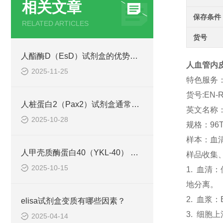
相关文章
保存条件
RELATED ARTICLES
货号
人酯酶D（EsD）试剂盒的优势主要体现在这些方面！
人血管内皮钙
2025-11-25
特色服务
货号:EN-R
人桩蛋白2（Pax2）试剂盒通常采用了酶联免疫吸附试验技术
英文名称：Ca
2025-10-28
规格：96T
样本：血
人甲壳质酶蛋白40（YKL-40） ELISA检测试剂盒说明书
样品收集
2025-10-15
1. 血
地分离。
2. 血浆
elisa试剂盒变质有哪些因素？
3. 细胞
2025-04-14