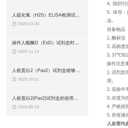
4. 组织
5. 保
人硫化氢（H2S）ELISA检测试剂盒工作原理
冻。
2025-03-03
自备物品
1. 酶标仪
操作人酯酶D（EsD）试剂盒时应该注意的几个要点
2. 高精度加
2025-11-13
3. 37℃
操作注意
人桩蛋白2（Pax2）试剂盒能够准确地识别并结合目标抗原
1. 试
2025-10-21
用。
2. 实
3. 浓
人桩蛋白2(Pax2)试剂盒的使用须知
4. 严
2024-05-10
5. 所有
人血管内皮钙