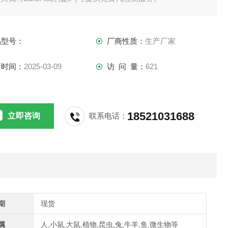
供应,江浙沪隔天到货,外地3-5天到货。
品型号：
厂商性质：
生产厂家
新时间：
2025-03-09
访 问 量：
621
18521031688
立即咨询
联系电话：
期
现货
属
人,小鼠,大鼠,植物,昆虫,兔,牛羊,鱼,微生物等