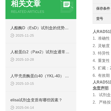
相关文章
保存条件
RELATED ARTICLES
货号
人酯酶D（EsD）试剂盒的优势主要体现在这些方面！
人RAD51
2025-11-25
1.
准确性
2.
灵敏度
人桩蛋白2（Pax2）试剂盒通常采用了酶联免疫吸附试验技术
3.
特异性
2025-10-28
4.
重复性
5.
贮藏：
6.
有效期
人甲壳质酶蛋白40（YKL-40） ELISA检测试剂盒说明书
人RAD51
2025-10-15
免责声明
1.
试剂盒
elisa试剂盒变质有哪些因素？
2.
严格按
2025-04-14