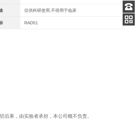
途
仅供科研使用,不得用于临床
客服
电话
标
RAD51
关注
公众号
切后果，由实验者承担，本公司概不负责。