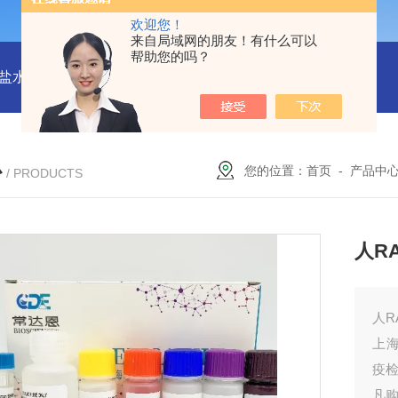
欢迎您！
来自局域网的朋友！有什么可以
帮助您的吗？
水解酶(BSH)ELISA试剂盒
猪心肌肌钙蛋白Ⅰ(cTn-Ⅰ) ELISA
心
您的位置：
首页
-
产品中
/ PRODUCTS
人RA
人R
上海
疫
凡购