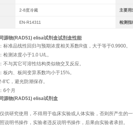
2-8度冷藏
主要用
EN-R14311
检测指
同源物(RAD51) elisa试剂盒
试剂盒性能
：标准品线性回归与预期浓度相关系数
R值，大于等于0.9900。
：检测浓度小于
1
.0
U/L
。
：不与其它可溶性结构类似物交叉反应。
：板内、板间变异系数均小于
15%。
2-8℃，避光防潮保存。
：
6个月
同源物(RAD51) elisa试剂盒
仅供研究使用，不得用于临床实验或人体实验，否则所产生的一
照说明书操作，实验者违反说明书操作，后果由实验者承担。