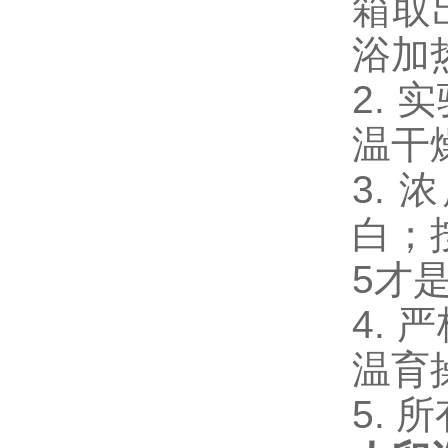
箱取
浴加
2.
温干
3.
白；
5才
4.
温育
5.