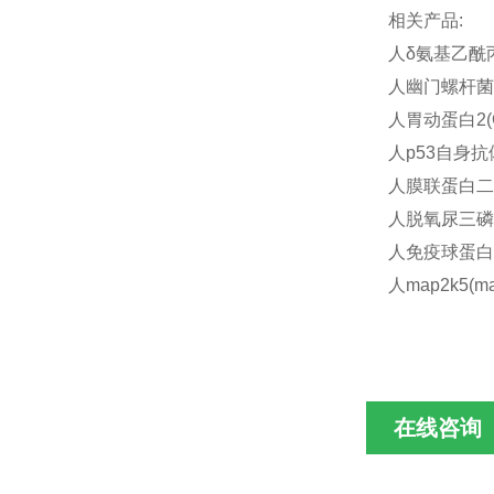
相关产品:
人δ氨基乙酰丙酸
人幽门螺杆菌尿素
人胃动蛋白2(G
人p53自身抗体(
人膜联蛋白二(A
人脱氧尿三磷酸(
人免疫球蛋白D(
人map2k5(ma
在线咨询