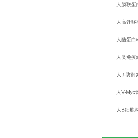
人膜联蛋白-
人高迁移率
人酪蛋白κ(
人类免疫缺陷
人β-防御素1
人V-My
人B细胞淋巴