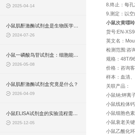
8.终止：每
2025-04-14
9.测定：以
小鼠次黄嘌呤核
小鼠肌酐激酶试剂盒是生物医学研究中不可少的工具
货号:EN-XS9
2024-07-26
英文名：Mouse A
检测范围:咨
小鼠一磷酸鸟苷试剂盒：细胞能量代谢的微观探针
规格：48T/9
2026-05-08
价格：咨询客
样本：血清、
小鼠肌酐激酶试剂盒究竟是什么？
关联产品：
2026-04-09
小鼠钠;钾离子转
小鼠线粒体钙离
小鼠细胞色素cyp
小鼠ELISA试剂盒的实验流程需要标准化
小鼠衰老关键蛋白
2025-12-05
小鼠乙酰化环磷酸