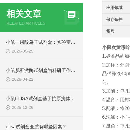
应用领域
相关文章
保存条件
RELATED ARTICLES
货号
小鼠一磷酸鸟苷试剂盒：实验室里的“信号检测仪”
小鼠次黄嘌呤核
2026-05-25
1.标准品的
2.加样：分
小鼠肌酐激酶试剂盒为科研工作者提供了可靠的技术手段
品稀释液40
2026-04-22
匀。
3.加酶：每孔
小鼠ELISA试剂盒基于抗原抗体特异性结合原理
4.温育：用
2025-12-26
5.配液：将
6.洗涤：小
7.显色：每孔
elisa试剂盒变质有哪些因素？