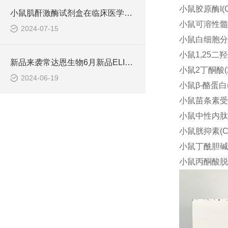
小鼠胶原酶I(Col
小鼠肌酐激酶试剂盒在临床医学中具有重要意义
小鼠可溶性髓系细
2024-07-15
小鼠白细胞分化抗
小鼠1,25二羟基
新品来袭常达恩生物6月新品ELISA发布会圆满落幕
小鼠2丁酮酸(2-
2024-06-19
小鼠β-酪蛋白(β
小鼠苗条素受体(
小鼠中性内肽酶;
小鼠胱抑素(Cy
小鼠丁酰胆碱酯酶
小鼠丙酮酸脱氢酶