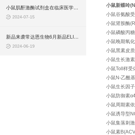
小鼠新蝶呤(Np
小鼠肌酐激酶试剂盒在临床医学中具有重要意义
小鼠谷氨酸受体(
2024-07-15
小鼠肾胺酶(RN
小鼠磷酸丙糖异构
新品来袭常达恩生物6月新品ELISA发布会圆满落幕
小鼠晚期氧化蛋白
2024-06-19
小鼠黑素皮质素受
小鼠生长激素激素
小鼠Toll样受体
小鼠N-乙酰基-
小鼠生长因子(G
小鼠防御素α4(D
小鼠周期素依赖
小鼠诱导型NO合
小鼠集落刺激因子
小鼠素B(ACV-