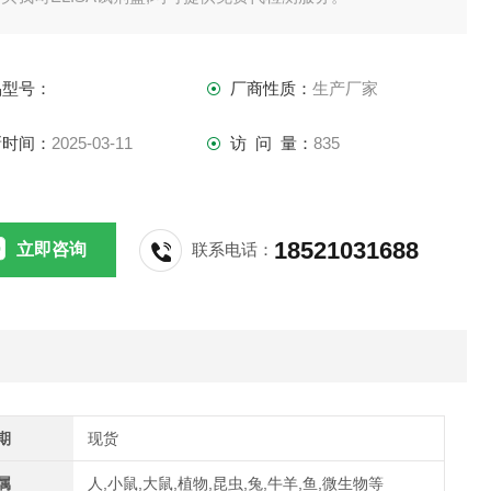
供应,江浙沪隔天到货,外地3-5天到货。
品型号：
厂商性质：
生产厂家
新时间：
2025-03-11
访 问 量：
835
18521031688
立即咨询
联系电话：
期
现货
属
人,小鼠,大鼠,植物,昆虫,兔,牛羊,鱼,微生物等