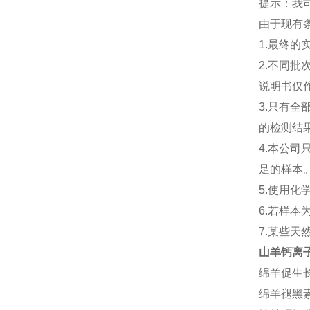
提示：我司
由于现有
1.最终
2.不同
说明书仅
3.只有
的检测结
4.本公
足的样本
5.使用
6.若样
7.某些
山羊钙离子(
绵羊促生长
绵羊褪黑素(