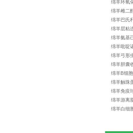
绵羊环氧化酶
绵羊雌二醇(
绵羊巴氏杆菌(
绵羊层粘连蛋
绵羊氨基己糖
绵羊吡啶诺琳
绵羊弓形虫(
绵羊胆囊收缩
绵羊B细胞淋
绵羊触珠蛋
绵羊免疫球蛋
绵羊游离脂肪
绵羊白细胞分