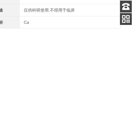
途
仅供科研使用,不得用于临床
客服
电话
标
Ca
关注
公众号