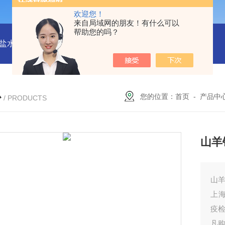
欢迎您！
来自局域网的朋友！有什么可以
帮助您的吗？
水解酶(BSH)ELISA试剂盒
猪心肌肌钙蛋白Ⅰ(cTn-Ⅰ) ELISA
心
您的位置：
首页
-
产品中
/ PRODUCTS
山羊钙
山羊
上海
疫
凡购