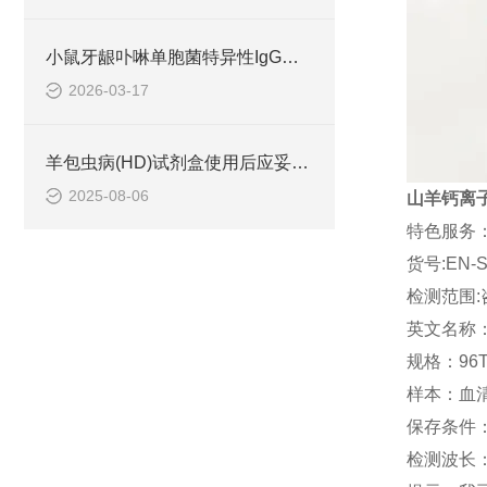
小鼠牙龈卟啉单胞菌特异性IgG抗体（p.g-IgG）ELISA检测试剂盒原理 ​
2026-03-17
羊包虫病(HD)试剂盒使用后应妥善处理废弃物
2025-08-06
山羊钙离子(
特色服务
货号:EN-S
检测范围:
英文名称：Ca
规格：96T
样本：血
保存条件：
检测波长：