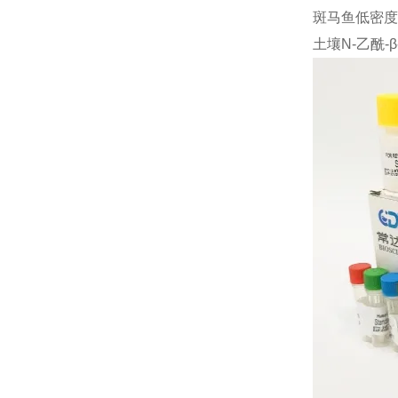
斑马鱼低密度脂
土壤N-乙酰-β