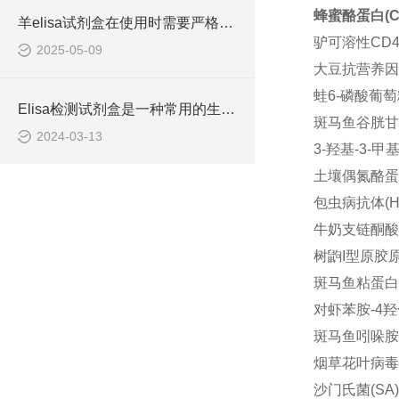
蜂蜜酪蛋白(CS
羊elisa试剂盒在使用时需要严格遵守流程
驴可溶性CD4分
2025-05-09
大豆抗营养因子(
蛙6-磷酸葡萄糖
Elisa检测试剂盒是一种常用的生物化学分析技术
斑马鱼谷胱甘肽过
2024-03-13
3-羟基-3-甲
土壤偶氮酪蛋白酶(
包虫病抗体(HD-
牛奶支链酮酸脱氢
树鼩I型原胶原N
斑马鱼粘蛋白2(
对虾苯胺-4羟化
斑马鱼吲哚胺2,
烟草花叶病毒(T
沙门氏菌(SA) 