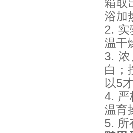
箱取
浴加
2.
温干
3.
白；
以5
4.
温育
5.