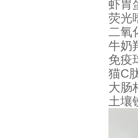
虾胃蛋
荧光嗜
二氧化
牛奶羟
免疫球
猫C肽(
大肠杆
土壤铁