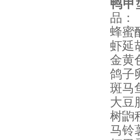
鸭甲型
品：
蜂蜜酪
虾延胡
金黄色
鸽子卵
斑马鱼
大豆脂
树鼩程
马铃薯