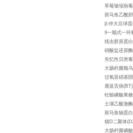
草莓皱缩病毒(S
斑马鱼乙酰胆碱酶
β-伴大豆球蛋白(
9一顺式一环氧
线虫胶原蛋白I(C
硝酸盐还原酶(N
失忆性贝类毒素(
大肠杆菌顺乌头酸酶
过氧亚硝基阴离子
鹿蓝舌病(BT) 
牡蛎磷酸果糖激酶
土壤乙酸激酶(a
斑马鱼轴蛋白axi
猫D二聚体(D2
大肠杆菌磷酸烯