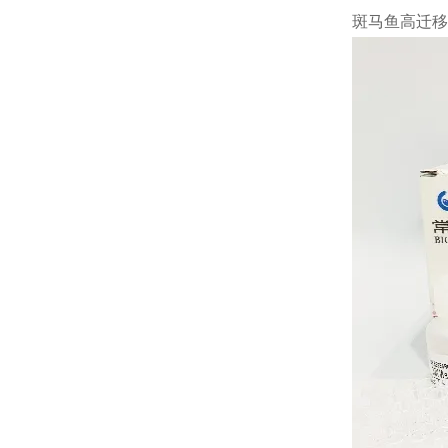
斑马鱼高迁移率族