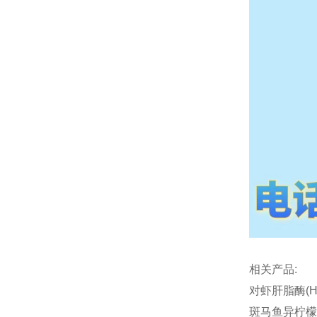
相关产品:
对虾肝脂酶(HL
斑马鱼异柠檬酸脱