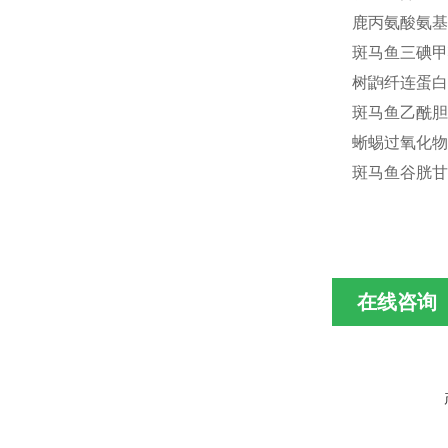
鹿丙氨酸氨基转移
斑马鱼三碘甲状
树鼩纤连蛋白(F
斑马鱼乙酰胆碱酶
蜥蜴过氧化物酶
斑马鱼谷胱甘肽过
在线咨询