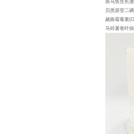
斑马鱼生长激素(
贝类尿苷二磷酸
赭曲霉毒素(OT
马铃薯卷叶病毒(