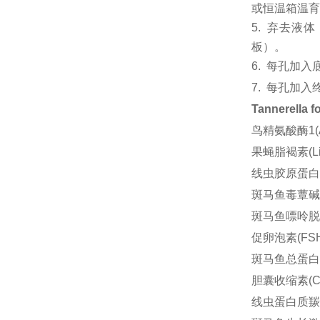
或恒温箱温育6
5.
弃去液体
板）。
6.
每孔加入
7.
每孔加入
Tannerell
鸟精氨酸酶1(Ar
果蝇脂褐素(Lip
线虫胶原蛋白II(C
斑马鱼毒蕈碱型
斑马鱼嘌呤脱氨酶
促卵泡素(FSH)
斑马鱼总蛋白(T
胆囊收缩素(CC
线虫蛋白质羰基化