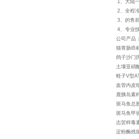
1
、大陆
2
、全程
3
、的售
4
、专业
公司产品
猫胃肠癌标志
鸽子沙门氏菌
土壤亚硝酸盐
蛏子V型ATP
血管内皮细胞
鹿胰岛素样生
斑马鱼总胶原
斑马鱼甲状腺
志贺样毒素(
淀粉酶残留(a