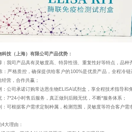
物科技（上海）有限公司产品优势：
障：我司产品具有灵敏度高、特异性强、重复性好等特点，品种
靠：严格质控，确保提供给客户的
100%
是优质产品，全程冷链
信经营，合作共赢；
测：公司承诺订购常达恩生物
ELISA
试剂盒，享全程技术指导和
忧：
7*24
小时售后服务，真正做到后顾无忧，不断*服务体系；
制：可根据客户需求定制种属，检测范围，灵敏度等符合客户需
的
4
大理由：