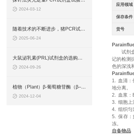
应用领域
2024-03-12
保存条件
随着技术的不断进步，猪PCR试剂盒在不断的发展和*
货号
2025-06-24
Parain
试剂
大鼠泌乳素(PRL)试剂盒的选购、操作指南
记的检测
色的深浅和
2024-09-26
Parain
1. 血
植物（Plant）β-葡萄糖苷酶（β–glucosidase） ELISA检测试剂盒工作原理
地分离。
2. 血浆
2024-12-04
3. 细胞
4. 组织
5. 保
冻。
自备物品