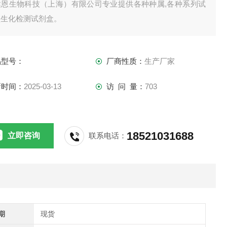
达恩生物科技（上海）有限公司专业提供各种种属,各种系列试
盒生化检测试剂盒。
买我司ELISA试剂盒,均可提供免费代检测服务。
供应,江浙沪隔天到货,外地3-5天到货。
品型号：
厂商性质：
生产厂家
新时间：
2025-03-13
访 问 量：
703
18521031688
立即咨询
联系电话：
期
现货