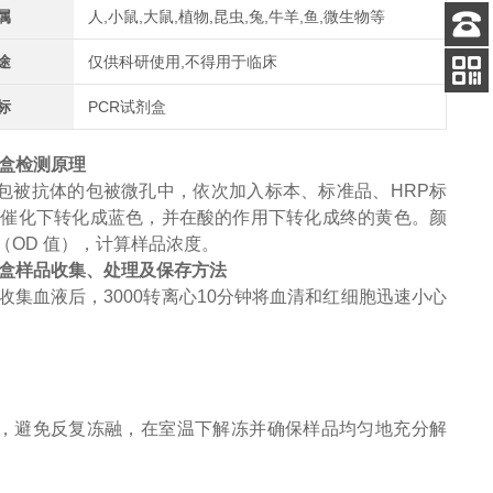
属
人,小鼠,大鼠,植物,昆虫,兔,牛羊,鱼,微生物等
客服
途
仅供科研使用,不得用于临床
电话
标
PCR试剂盒
关注
公众号
R试剂盒检测原理
预先包被抗体的包被微孔中，依次加入标本、
标准品、HRP标
的催化下转化成蓝色，并在酸的作用下转化成终的黄色。颜
（OD 值），计算样品
浓度。
PCR试剂盒样品收集、处理及保存方法
收集血液后，3000转离心10分钟将血清和红细胞迅速小心
。
0℃，避免反复冻融，在室温下解冻并确保样品均匀地充分解