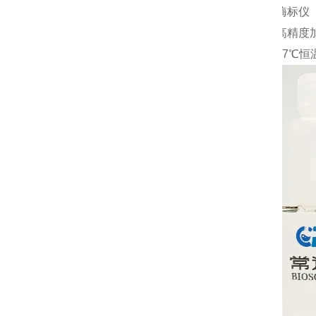
1.
酶标仪
2.
高精度
3.
37℃恒