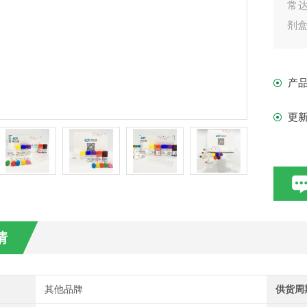
常
剂
凡购
现货
产
更
情
其他品牌
供货周