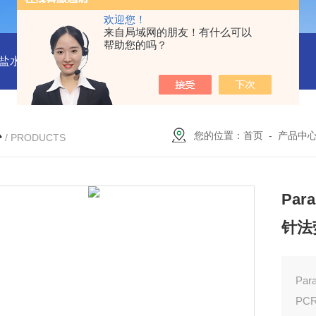
欢迎您！
来自局域网的朋友！有什么可以
帮助您的吗？
水解酶(BSH)ELISA试剂盒
猪心肌肌钙蛋白Ⅰ(cTn-Ⅰ) ELISA
心
您的位置：
首页
-
产品中
/ PRODUCTS
Par
针法
Pa
PC