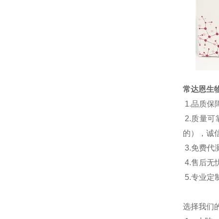
常达恩生
1.
品质保
2.
质量可
的），诚
3.
免费代
4.
售后无
5.
专业定
选择我们