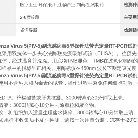
医疗卫生,环保,化工,生物产业,制药/生物制药
检测种
2-8度冷藏
主要用
咨询客服
检测指
fluenza Virus 5(PIV-5)副流感病毒5型探针法荧光定量RT-PC
盒采用双抗体一步夹心法酶联免疫吸附试验（
ELISA）。往
抗体，经过温育并洗涤。用底物TMB显色，TMB在过氧化物酶
样品中的指标呈正相关。用酶标仪在450nm 波长下测定吸光度
fluenza Virus 5(PIV-5)副流感病毒5型探针法荧光定量RT-
清：使用不含热原和内毒素的试管，操作过程中避免任何细胞刺激，
：EDTA、柠檬酸盐或肝素抗凝。3000转离心30分钟取上清。
上清液：3000转离心10分钟去除颗粒和聚合物。
匀浆：将组织加入适量生理盐水捣碎。3000转离心10分钟取上清
存：如果样本收集后不及时检测，请按一次用量分装，冻存于-2