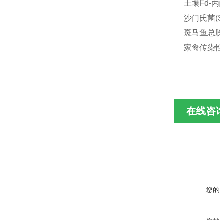
土壤Fd-丙
沙门氏菌(S
斑马鱼总胶原
家禽传染性支
在线咨
您的