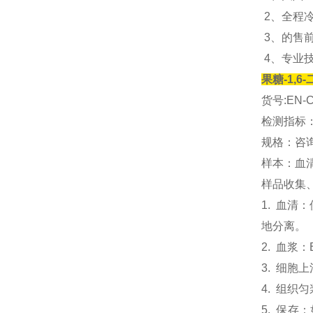
2、全程
3、的售
4、专业
果糖-1,6
货号:EN-C
检测指标：
规格：咨
样本：血
样品收集
1. 血
地分离。
2. 血浆
3. 细胞
4. 组织
5. 保