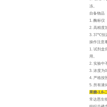
冻。
自备物品
1. 酶标仪
2. 高精度加
3. 37℃
操作注意
1. 试
用。
2. 实
3. 浓
4. 严
5. 所有
果糖-1,6
常达恩生
组织总磷