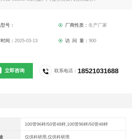
供应,江浙沪隔天到货,外地3-5天到货。
品型号：
厂商性质：
生产厂家
新时间：
2025-03-13
访 问 量：
900
18521031688
立即咨询
联系电话：
100管96样/50管48样,100管96样/50管48样
途
仅供科研用,仅供科研用