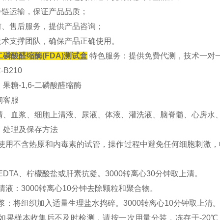
冷链运输，保证产品品质；
前、售后服务，提供产品咨询；
技术支撑团队，确保产品正确使用。
-二磷酸醛缩酶(FDA)测试盒
特色服务：提供免费代测，技术一对
-B210
果糖-1,6-二磷酸醛缩酶
询客服
清、血浆、细胞上清液、尿液、体液、灌洗液、脑脊髓、心房水
、处理及保存方法
清：使用不含热原和内毒素的试管，操作过程中避免任何细胞刺激，
：EDTA、柠檬酸盐或肝素抗凝。3000转离心30分钟取上清。
上清液：3000转离心10分钟去除颗粒和聚合物。
匀浆：将组织加入适量生理盐水捣碎。3000转离心10分钟取上清
存：如果样本收集后不及时检测，请按一次用量分装，冻存于-2