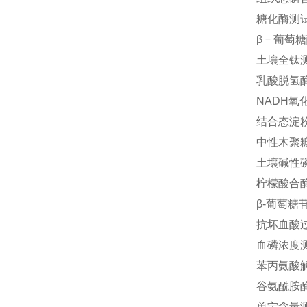
糖化酶测
β－葡萄糖
土壤全钛
乳酸脱氢酶
NADH氧
结合态淀粉
中性木聚
土壤碱性磷
柠檬酸合酶
β-葡萄糖
抗坏血酸
血磷浓度
苯丙氨酸解
谷氨酰胺酶
单宁含量