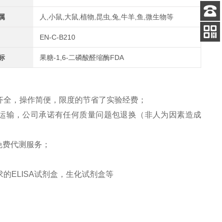
属
人,小鼠,大鼠,植物,昆虫,兔,牛羊,鱼,微生物等
客服
电话
EN-C-B210
关注
公众号
标
果糖-1,6-二磷酸醛缩酶FDA
齐全，操作简便，限度的节省了实验经费；
链运输，公司承诺有任何质量问题包退换（非人为因素造成
免费代测服务；
的ELISA试剂盒，生化试剂盒等