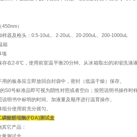
（450nm）
样器及枪头：0.5-10uL、2-20uL、20-200uL、200-1000uL
恒温箱
事项
剂盒保存在2-8℃，使用前室温平衡20分钟。从冰箱取出的浓缩
验中不用的板条应立即放回自封袋中，密封（低温干燥）保存。
度为0的S0号标准品即可视为阴性对照或者空白；按照说明书操作时
格按照说明书中标明的时间、加液量及顺序进行温育操作。
液体组分使用前充分摇匀。
-二磷酸醛缩酶(FDA)测试盒
物其它产品：
含量测试盒