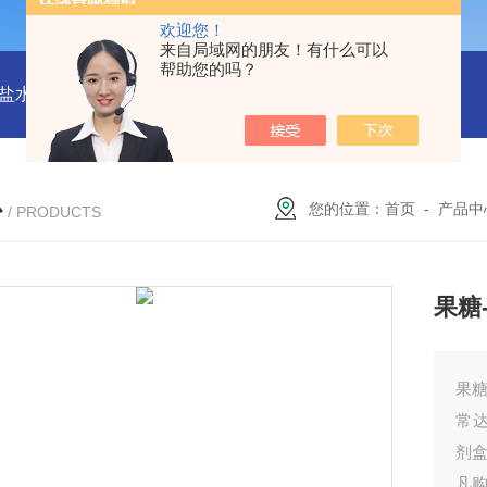
欢迎您！
来自局域网的朋友！有什么可以
帮助您的吗？
水解酶(BSH)ELISA试剂盒
猪心肌肌钙蛋白Ⅰ(cTn-Ⅰ) ELISA
心
您的位置：
首页
-
产品中
/ PRODUCTS
果糖
果糖
常
剂
凡购