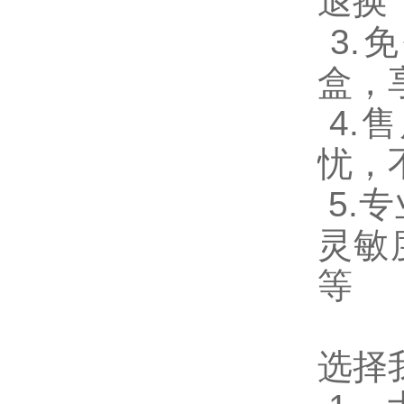
退换
3.
盒，
4.
忧，
5.
灵敏
等
选择