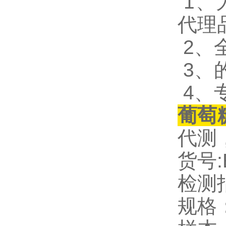
1、
代理
2、
3、
4、
葡萄
代测
货号:E
检测
规格