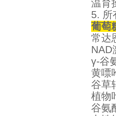
温育
5.
葡萄
常达
NA
γ-谷
黄嘌
谷草
植物叶
谷氨