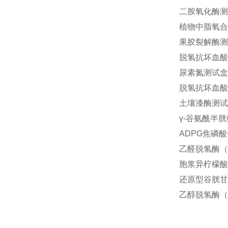
二胺氧化酶测
植物中脂氧合酶
果胶裂解酶测
脱氢抗坏血酸
尿素氮测试盒
脱氢抗坏血酸
土壤漆酶测试
γ-谷氨酰半
ADPG焦磷酸
乙醛脱氢酶（
胞浆异柠檬酸
还原型谷胱甘
乙醇脱氢酶（