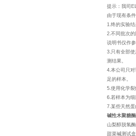
提示：我司E
由于现有条件
1.终的实验
2.不同批次
说明书仅作参
3.只有全部
测结果。
4.本公司只
足的样本。
5.使用化学
6.若样本为
7.某些天然
碱性木聚糖酶
山梨醇脱氢酶
甜菜碱测试盒